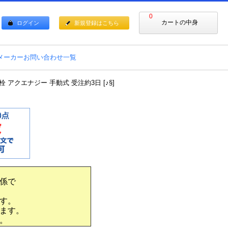
0
カートの中身
ログイン
新規登録はこちら
メーカーお問い合わせ一覧
水栓 アクエナジー 手動式 受注約3日 [♪§]
係で
す。
ます。
。