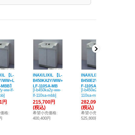
XIL 【L-
INAX/LIXIL 【L-
INAX/LIXIL 【L-
IN
Y/WW+L
B450KA2Y/WW+
B450E2Y/WW+L
B4
A-MBB】
LF-110SA-MB
F-110SA-MBB】
F-
y-ww-lf-
[
l-b450ka2y-ww-
[
l-b450e2y-ww-lf-
[
l-
台 ラウ
B】 洗面化粧台
洗面化粧台 ラウ
洗
bb
]
lf-110sa-mbb
]
110sa-mbb
]
11
ッキボウ
ラウンドデッキ
ンドデッキボウ
ン
21円
215,700円
282,090円
15
ト品番 床
ボウル セット品
ル セット品番 床
ル
(税込)
(税込)
(
プ 床排
番 床固定タイプ
固定タイプ 床排
固
売価格
:
希望小売価格
:
希望小売価格
:
希
 100V
床排水 混合水栓
水 電気温水器付
水
0円
400,400円
525,800円
28
受注約3
100V 手動式 受
100V 手動式 受
ナ
注約3日 [♪§]
注約3日 [♪§]
注約