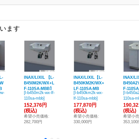
ています
L-
INAX/LIXIL 【L-
INAX/LIXIL【L-
INAX/LI
WW
B450M2K/WX+L
B450KM2K/WX+
B450A2
B
F-110SA-MBB】
LF-110SA-MB
F-110S
ww-
[
l-b450m2k-wx-lf-
[
l-b450km2k-wx-
[
l-b450a2
台
洗面化粧台 ラウ
B】洗面化粧台
洗面化粧
110sa-mbb
]
lf-110sa-mbb
]
110sa-m
キ
ンドデッキボウ
ラウンドデッキ
ンドデ
152,376円
177,870円
190,3
ト品
ル セット品番 壁
ボウル セット品
ル セッ
(税込)
(税込)
(税込)
イプ
固定タイプ 床排
番 壁固定タイプ
固定タイ
希望小売価格
:
希望小売価格
:
希望小
水栓
水 単水栓 アクエ
床排水 混合水栓
水 単水栓
282,700円
330,000円
353,10
 手
ナジー 手動式 受
アクエナジー 手
手動式 
日
注約3日 [♪§]
動式 受注約3日
日 [♪§]
[♪§]