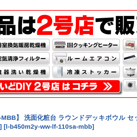
LF-110SA-MBB】 洗面化粧台 ラウンドデッキボウ
]
[
l-b450m2y-ww-lf-110sa-mbb
]