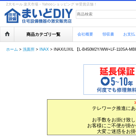
2大モール 楽天市場・Yahooショッピング Ｗ受賞店舗！
商品カテゴリ一覧
会社概要
領収書
お支払
ホーム
>
洗面所
>
INAX
>
INAX/LIXIL 【L-B450M2Y/WW+LF-
テレワーク推進にあ
お手数をお掛け致し
お客様にご不便が掛か
大変ご迷惑をお掛