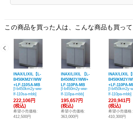
この商品を買った人は、こんな商品も買っ
INAX/LIXIL【L-
INAX/LIXIL 【L-
INAX/LIXIL【
B450KM2Y/WW
B450M2Y/WW+
B450KM2Y/
+LF-110SA-MB
LF-110PA-MB
+LF-110PA-M
[
l-b450km2y-ww-
[
l-b450m2y-ww-
[
l-b450km2y-
B】洗面化粧台
B】 洗面化粧台
B】洗面化粧
lf-110sa-mbb
]
lf-110pa-mbb
]
lf-110pa-mbb
]
ラウンドデッキ
ラウンドデッキ
ラウンドデッ
222,106円
195,657円
220,941円
ボウル セット品
ボウル セット品
ボウル セッ
(税込)
(税込)
(税込)
番 床固定タイプ
番 床固定タイプ
番 床固定タ
希望小売価格
:
希望小売価格
:
希望小売価格
:
床排水 混合水栓
壁排水 単水栓 ア
壁排水 混合
412,500円
363,000円
410,300円
アクエナジー 手
クエナジー 手動
アクエナジー
動式 受注約3日
式 受注約3日 [♪
動式 受注約3
[♪§]
§]
[♪§]