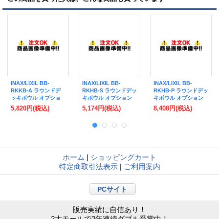
INAX/LIXIL BB-
INAX/LIXIL BB-
INAX/LIXIL BB-
RKKB-A ラウンドデ
RKHB-S ラウンドデッ
RKHB-P ラウンドデッ
ッキボウル オプショ
キボウル オプション
キボウル オプション
ン 給水リフォームキ
排水リフォームキット
排水リフォームキット
5,820円
(税込)
5,174円
(税込)
8,408円
(税込)
ット 単水栓用 受注後3
床排水用 受注後3日
壁排水用 受注後3日
日 [◇§]
[◇§]
[◇§]
ホーム
|
ショッピングカート
特定商取引法表示
|
ご利用案内
PCサイト
販売実績に自信あり！
2大モールで2年連続ダブル受賞中！