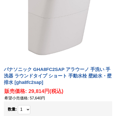
パナソニック GHA8FC2SAP アラウーノ 手洗い 手
洗器 ラウンドタイプ ショート 手動水栓 壁給水・壁
排水
[gha8fc2sap]
販売価格
:
29,814円
(税込)
希望小売価格
:
57,640円
数量
: