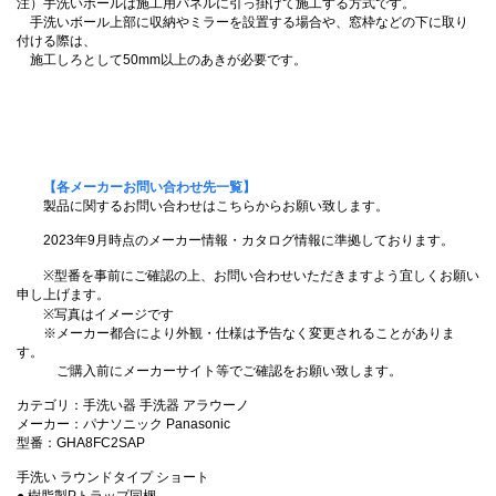
注）手洗いボールは施工用パネルに引っ掛けて施工する方式です。
手洗いボール上部に収納やミラーを設置する場合や、窓枠などの下に取り
付ける際は、
施工しろとして50mm以上のあきが必要です。
【各メーカーお問い合わせ先一覧】
製品に関するお問い合わせはこちらからお願い致します。
2023年9月時点のメーカー情報・カタログ情報に準拠しております。
※型番を事前にご確認の上、お問い合わせいただきますよう宜しくお願い
申し上げます。
※写真はイメージです
※メーカー都合により外観・仕様は予告なく変更されることがありま
す。
ご購入前にメーカーサイト等でご確認をお願い致します。
カテゴリ：手洗い器 手洗器 アラウーノ
メーカー：パナソニック Panasonic
型番：GHA8FC2SAP
手洗い ラウンドタイプ ショート
● 樹脂製Pトラップ同梱。