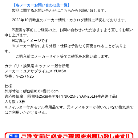
【各メーカーお問い合わせ先一覧】
製品に関するお問い合わせはこちらからお願い致します。
2023年10月時点のメーカー情報・カタログ情報に準拠しております。
※型番を事前にご確認の上、お問い合わせいただきますよう宜しくお願い
申し上げます。
※写真はイメージです
※メーカー都合により外観・仕様は予告なく変更されることがありま
す。
ご購入前にメーカーサイト等でご確認をお願い致します。
カテゴリ：換気扇 キッチン 一般台所用
メーカー：ユアサプライムス YUASA
型番：N-25 / N25
仕様
外形寸法：(約)縦36.6×横35.6cm
適応換気扇：[羽根径25cmモデル] YNK-25F / YAK-25LF(生産終了品)
入り数：3枚
※フィルター付きモデル専用品です。元々フィルターが付いていない換気扇で
はご利用いただけません。