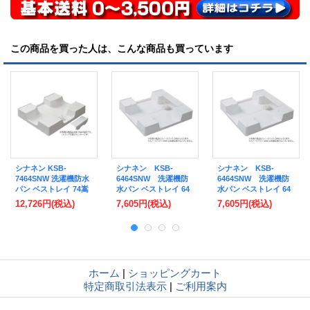
この商品を買った人は、こんな商品も買っています
シナネン KSB-
シナネン KSB-
シナネン KSB-
7464SNW 洗濯機防水
6464SNW 洗濯機防
6464SNW 洗濯機防
パン ベストレイ 74嵩
水パン ベストレイ 64
水パン ベストレイ 64
上げタイプ トラップ
嵩上げタイプ トラッ
嵩上げタイプ トラッ
12,726円
(税込)
7,605円
(税込)
7,605円
(税込)
タイプ:センター 泡逆
プタイプ:センター 有
プタイプ:センター 透
流防止ヨコ引き排水ト
色トラップ付 スノー
明トラップ付 スノー
ラップ付 スノーホワ
ホワイト [■♪]
ホワイト [■♪]
イト ♪
ホーム
|
ショッピングカート
特定商取引法表示
|
ご利用案内