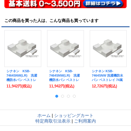
この商品を買った人は、こんな商品も買っています
シナネン KSB-
シナネン KSB-
シナネン KSB-
7464SNW(LR) 洗濯
7464SNW(LR) 洗濯
7464SNW 洗濯機防水
機防水パン ベストレ
機防水パン ベストレ
パン ベストレイ 74嵩
イ 74嵩上げタイプ ト
イ 74嵩上げタイプ ト
上げタイプ トラップ
11,942円
(税込)
11,942円
(税込)
12,726円
(税込)
ラップタイプ:レフ
ラップタイプ:レフ
タイプ:センター 泡逆
ト・ライト 透明トラ
ト・ライト 有色トラ
流防止ヨコ引き排水ト
ップ付 スノーホワイ
ップ付 スノーホワイ
ラップ付 スノーホワ
ト [■♪]
ト [■♪]
イト ♪
ホーム
|
ショッピングカート
特定商取引法表示
|
ご利用案内