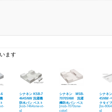
ています
-6
シナネン KSB-7
シナネン MSB-
シナネン 
濯機
464SNW 洗濯機
7070SNW 洗濯
4SNW
スト
防水パン ベスト
機防水パン ベス
クタイプ
xt-
[
ksb-7464snw-xt-
[
msb-7070snw-
[
bs-8064
げタ
レイ 74嵩上げタ
トレイ 70マルチ
防水パン
g
]
color
]
g
]
プタ
イプ トラップタ
タイプ トラップ
レイ ト