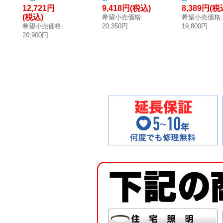
12,721円
9,418円
(税込)
8,389円
(税
イプ:センター 泡
プタイプ:センタ
イプ:センター
(税込)
希望小売価格
:
希望小売価格
:
逆流防止ヨコ引
ー 泡逆流防止ヨ
逆流防止ヨコ
希望小売価格
:
20,350円
19,800円
き排水トラップ
コ引き排水トラ
き排水トラッ
20,900円
付 スノーホワイ
ップ付 スノーホ
付 スノーホ
ト ♪
ワイト ♪
ト ♪