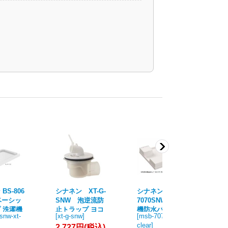
BS-806
シナネン XT-G-
シナネン MSB-
シナ
 ベーシッ
SNW 泡逆流防
7070SNW 洗濯
4
 洗濯機
止トラップ ヨコ
機防水パン ベス
ク
snw-xt-
[
xt-g-snw
]
[
msb-7070snw-
[
bs
 ベスト
引き排水 スノー
トレイ 70マルチ
防
clear
]
xt-
2,727円
(税込)
ラップ位
ホワイト オプシ
タイプ トラップ
レ