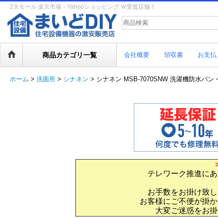
2大モール 楽天市場・Yahooショッピング Ｗ受賞店舗！
商品カテゴリ一覧
会社概要
領収書
お支払
ホーム
>
洗面所
>
シナネン
>
シナネン MSB-7070SNW 洗濯機防水
テレワーク推進にあ
お手数をお掛け致し
お客様にご不便が掛か
大変ご迷惑をお掛