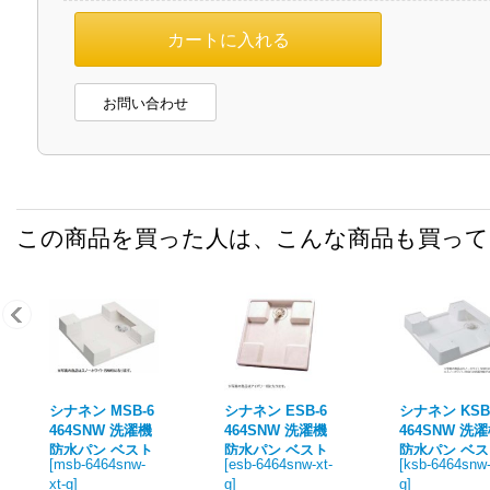
お問い合わせ
この商品を買った人は、こんな商品も買っ
シナネン MSB-6
シナネン ESB-6
シナネン KSB
464SNW 洗濯機
464SNW 洗濯機
464SNW 洗
防水パン ベスト
防水パン ベスト
防水パン ベ
[
msb-6464snw-
[
esb-6464snw-xt-
[
ksb-6464snw-
レイ 64マルチタ
レイ コンポレジ
レイ 64嵩上
xt-g
]
g
]
g
]
イプ トラップタ
ンタイプ トラッ
イプ トラッ