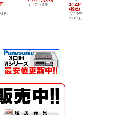
4円
14,214円
10
オープン価格
ター 泡逆
ョン部品 洗濯機
タイプ:センター
置
(税込)
(
ヨコ引き
パン用 [■♪【本
透明トラップ付
ト
売価格
:
希望小売価格
:
希
ラップ付
体同時購入の
スノーホワイト
コ
円
23,100円
19
ホワイト
み】]
[■♪]
ッ
ワ