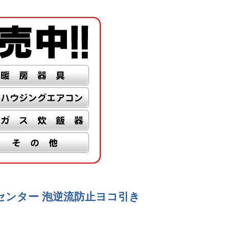
プ:センター 泡逆流防止ヨコ引き