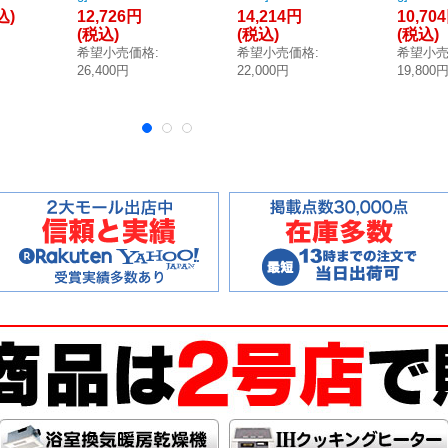
込)
12,726円
14,214円
10,70
 泡
イプ:センター 泡
タイプ:センター
置:セン
(税込)
(税込)
(税込)
引
逆流防止ヨコ引
有色トラップ付
流防止
希望小売価格
:
希望小売価格
:
希望小
プ
き排水トラップ
スノーホワイト
排水ト
26,400円
22,000円
19,800
ワイ
付 スノーホワイ
[■♪]
スノー
ト ♪
♪