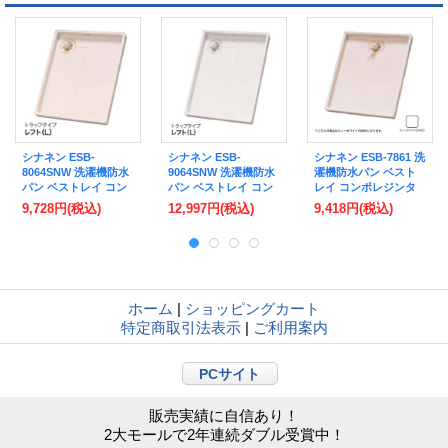
シナネン ESB-
シナネン ESB-
シナネン ESB-7861 洗
8064SNW 洗濯機防水
9064SNW 洗濯機防水
濯機防水パン ベスト
パン ベストレイ コン
パン ベストレイ コン
レイ コンポレジンタ
ポレジンタイプ トラ
ポレジンタイプ トラ
イプ トラップタイプ:
9,728円
(税込)
12,997円
(税込)
9,418円
(税込)
ップ:レフト・センタ
ップ:レフト・センタ
センター 泡逆流防止
ー・ライト 泡逆流防
ー・ライト 泡逆流防
ヨコ引き排水トラップ
止ヨコ引き排水トラッ
止ヨコ引き排水トラッ
付 スノーホワイト ♪
プ付 スノーホワイト ♪
プ付 スノーホワイト ♪
ホーム
|
ショッピングカート
特定商取引法表示
|
ご利用案内
PCサイト
販売実績に自信あり！
2大モールで2年連続ダブル受賞中！