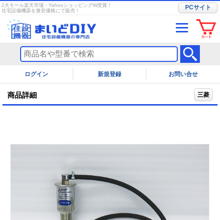
2大モール楽天市場・YahooショッピングW受賞！
PCサイト
住宅設備機器を激安価格にて販売！
ログイン
お問い合せ
商品詳細
三菱