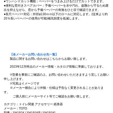
●ワンハンドカット機能：ペーパーをつまみ上げるだけでカットできます。
●便利な窓付きスペアカバー：予備ペーパーを水や汚れ、盗難から守るため露
出を抑えながら、窓から予備ペーパーの有無をひと目で確認できます。
●長尺ペーパー対応：外径φ130ｍｍ以下のロールに対応します。(従来より約
20％長いペーパーの使用が可能)補充頻度を低減します。
【各メーカーお問い合わせ先一覧】
製品に関するお問い合わせはこちらからお願い致します。
2023年12月時点のメーカー情報・カタログ情報に準拠しております。
※型番を事前にご確認の上、お問い合わせいただきますよう宜しくお願い
申し上げます。
※写真はイメージです
※メーカー都合により外観・仕様は予告なく変更されることがありま
す。
ご購入前にメーカーサイト等でご確認をお願い致します。
カテゴリ：トイレ関連 アクセサリー 紙巻器
メーカー：TOTO
型番：YH191K / YH191KR / YH191KL