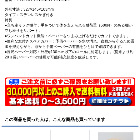
外形寸法：327×145×163mm
タイプ：ステンレスかぎ付き
特長
●立ち座りラク棚付：手をついて体を支えられる耐荷重（600N）のある棚が
立ち座りをサポート。
●ワンハンドカット機能：ペーパーをつまみ上げるだけでカットできます。
●便利な窓付きスペアカバー：予備ペーパーを水や汚れ、盗難から守るため露
出を抑えながら、窓から予備ペーパーの有無をひと目で確認できます。
●長尺ペーパー対応：外径φ130ｍｍ以下のロールに対応します。(従来より約
20％長いペーパーの使用が可能)補充頻度を低減します。
この商品を買った人は、こんな商品も買っています