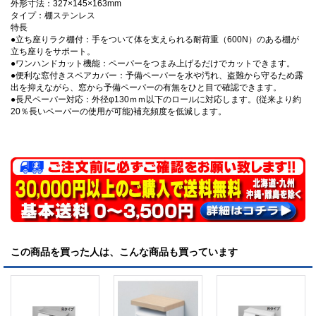
外形寸法：327×145×163mm
タイプ：棚ステンレス
特長
●立ち座りラク棚付：手をついて体を支えられる耐荷重（600N）のある棚が
立ち座りをサポート。
●ワンハンドカット機能：ペーパーをつまみ上げるだけでカットできます。
●便利な窓付きスペアカバー：予備ペーパーを水や汚れ、盗難から守るため露
出を抑えながら、窓から予備ペーパーの有無をひと目で確認できます。
●長尺ペーパー対応：外径φ130ｍｍ以下のロールに対応します。(従来より約
20％長いペーパーの使用が可能)補充頻度を低減します。
この商品を買った人は、こんな商品も買っています