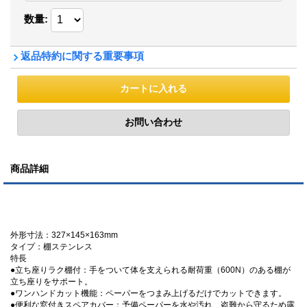
数量
:
返品特約に関する重要事項
商品詳細
外形寸法：327×145×163mm
タイプ：棚ステンレス
特長
●立ち座りラク棚付：手をついて体を支えられる耐荷重（600N）のある棚が
立ち座りをサポート。
●ワンハンドカット機能：ペーパーをつまみ上げるだけでカットできます。
●便利な窓付きスペアカバー：予備ペーパーを水や汚れ、盗難から守るため露