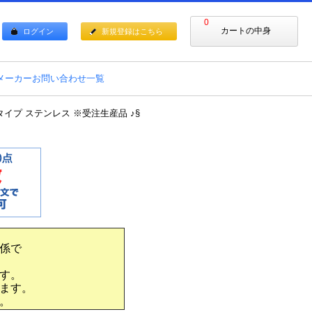
0
カートの中身
ログイン
新規登録はこちら
メーカーお問い合わせ一覧
付タイプ ステンレス ※受注生産品 ♪§
係で
す。
ます。
。