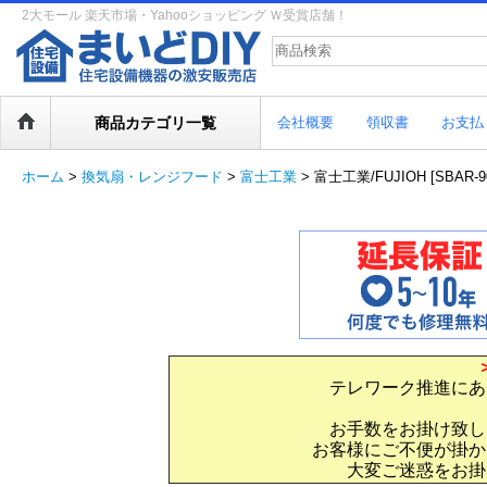
2大モール 楽天市場・Yahooショッピング Ｗ受賞店舗！
商品カテゴリ一覧
会社概要
領収書
お支払
ホーム
>
換気扇・レンジフード
>
富士工業
>
富士工業/FUJIOH [SB
テレワーク推進にあ
お手数をお掛け致し
お客様にご不便が掛か
大変ご迷惑をお掛