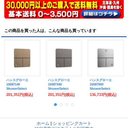
この商品を買った人は、こんな商品も買っています
ハンスグローエ
ハンスグローエ
ハンスグローエ
15587140
15587340
15587000
ShowerSelect
ShowerSelect
ShowerSelect
Comfort Q バルブ 埋
Comfort Q バルブ 埋
Comfort Q バルブ 埋
201,351円
(税込)
201,351円
(税込)
136,733円
(税込)
込式 3アウトレット切
込式 3アウトレット切
込式 3アウトレット切
替用 (化粧部) ブラッ
替用 (化粧部) ブラッ
替用 (化粧部) クロム ♪
シュドブロンズ ♪
シュドブラッククロム
♪
ホーム
|
ショッピングカート