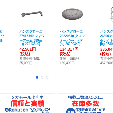
エ
ハンスグローエ
ハンスグローエ
ハンス
ャワ
27413340 シャワ
26220340 クロマ
268903
ポル
ーアーム 389m
オーバーヘッド
セレクト
[
hg-27413340
]
[
hg-26220340
]
[
hg-268
シ
m ブラッシュド
シャワー 280 1
ワーパイプ
42,501円
134,317円
335,0
ク
ブラッククロム
ジェット エア ブ
1ジェッ
(税込)
(税込)
(税込)
♪
ラッシュドブラ
ッシュ
希望小売価格
:
希望小売価格
:
希望小
ッククロム ♪
ククロム
55,000円
180,400円
457,60