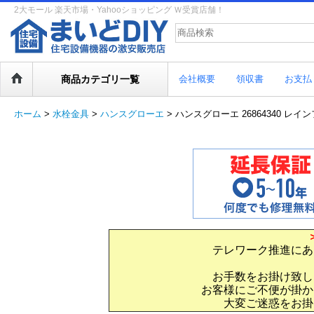
2大モール 楽天市場・Yahooショッピング Ｗ受賞店舗！
商品カテゴリ一覧
会社概要
領収書
お支払
ホーム
>
水栓金具
>
ハンスグローエ
>
ハンスグローエ 26864340 レ
テレワーク推進にあ
お手数をお掛け致し
お客様にご不便が掛か
大変ご迷惑をお掛