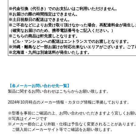
※代金引換（代引き）でのお支払いはご利用いただけません。
※お届けの際の時間指定はできません。
※土日祝祭日の配送はできません。
※ご不在などによりお受け取り頂けなかった場合、再配達料金が発生し
（確実なお届けのため、携帯電話番号をご記入ください。）
※こちらの商品は軒先渡しとなります。
ビル・マンションへの配送はエントランスでのお渡しとなります。
※沖縄・離島など一部お届けが対応出来ないエリアがございます。ご了
※北海道・九州は別途送料が発生いたします。
【各メーカーお問い合わせ先一覧】
製品に関するお問い合わせはこちらからお願い致します。
2024年10月時点のメーカー情報・カタログ情報に準拠しております。
※型番を事前にご確認の上、お問い合わせいただきますよう宜しくお願
※写真はイメージです
※メーカー都合により外観・仕様は予告なく変更されることがあります
ご購入前にメーカーサイト等でご確認をお願い致します。