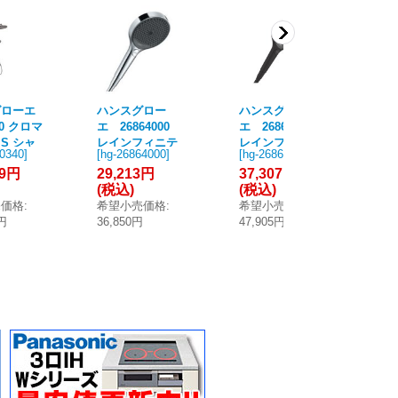
グローエ
ハンスグロー
ハンスグロー
ハ
40 クロマ
エ 26864000
エ 26864670
41
S シャ
レインフィニテ
レインフィニテ
or
90340
]
[
hg-26864000
]
[
hg-26864670
]
[
hg
 280
ィ ハンドシャ
ィ ハンドシャワ
ア
49円
29,213円
37,307円
29
ト ブラ
ワー 130 3ジェ
ー 130 3ジェッ
ッ
(税込)
(税込)
(
ドブラッ
ット クロム [■♪]
ト マットブラッ
ク
売価格
:
希望小売価格
:
希望小売価格
:
希
 ♪
ク [♪■]
産品
0円
36,850円
47,905円
37