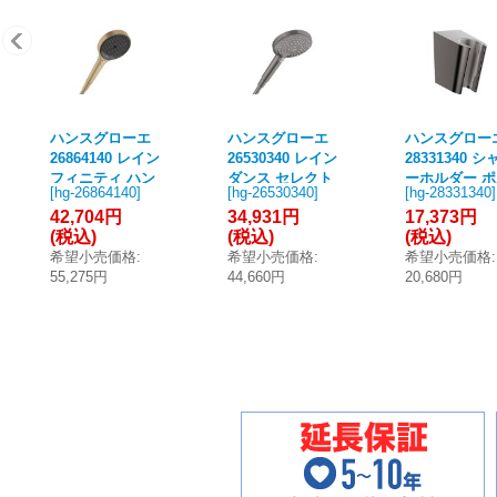
ハンスグローエ
ハンスグローエ
ハンスグロー
26864140 レイン
26530340 レイン
28331340 シ
フィニティ ハン
ダンス セレクト
ーホルダー 
[
hg-26864140
]
[
hg-26530340
]
[
hg-28331340
]
ドシャワー 130
S ハンドシャワ
ターS ブラッ
42,704円
34,931円
17,373円
3ジェット ブラ
ー 120 3ジェッ
ュドブラック
(税込)
(税込)
(税込)
ッシュドブロン
ト ブラッシュド
ロム ♪
希望小売価格
:
希望小売価格
:
希望小売価格
:
ズ ♪
ブラッククロム
55,275円
44,660円
20,680円
♪