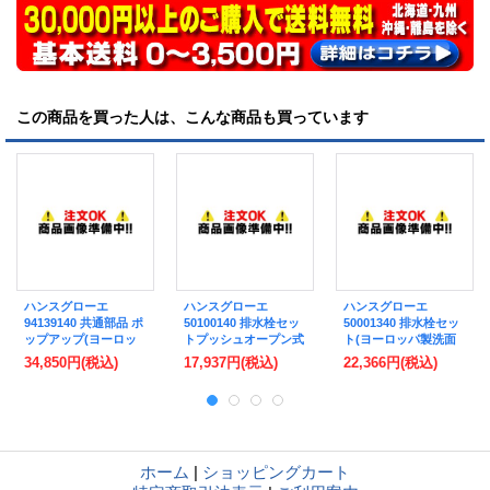
この商品を買った人は、こんな商品も買っています
ハンスグローエ
ハンスグローエ
ハンスグローエ
94139140 共通部品 ポ
50100140 排水栓セッ
50001340 排水栓セッ
ップアップ(ヨーロッ
トプッシュオープン式
ト(ヨーロッパ製洗面
パ製洗面器用) ブラッ
ポップアップ(ヨーロ
器用) ブラッシュドブ
34,850円
(税込)
17,937円
(税込)
22,366円
(税込)
シュドブロンズ ♪
ッパ製洗面器用) ブラ
ラッククロム ♪
ッシュドブロンズ 受
注生産品 ♪§
ホーム
|
ショッピングカート