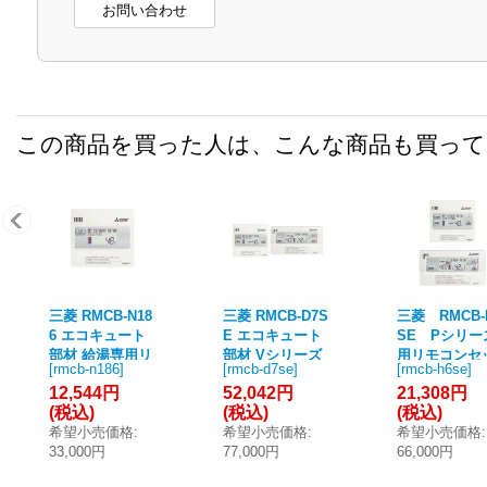
お問い合わせ
この商品を買った人は、こんな商品も買っ
三菱 RMCB-N18
三菱 RMCB-D7S
三菱 RMCB-
6 エコキュート
E エコキュート
SE Pシリー
部材 給湯専用リ
部材 Vシリーズ
用リモコンセ
[
rmcb-n186
]
[
rmcb-d7se
]
[
rmcb-h6se
]
モコン(180L用)
用リモコンセッ
ト エコキュ
12,544円
52,042円
21,308円
ト
部材 [■]
(税込)
(税込)
(税込)
希望小売価格
:
希望小売価格
:
希望小売価格
:
33,000円
77,000円
66,000円