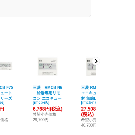
CB-F7S
三菱 RMCB-N6
三菱 RMCB-N7
三
キュート
給湯専用リモ
エコキュート部
SE
シリーズ
コン エコキュー
材 無線LANアダ
ア
se
]
[
rmcb-n6
]
[
rmcb-n7
]
[
rm
コンセッ
ト部材 [■]
プター搭載給湯
リ
2円
6,768円
(税込)
27,508円
24
専用リモコン
ン
(税込)
(
希望小売価格
:
ュー
売価格
:
29,700円
希望小売価格
:
希
円
40,700円
77