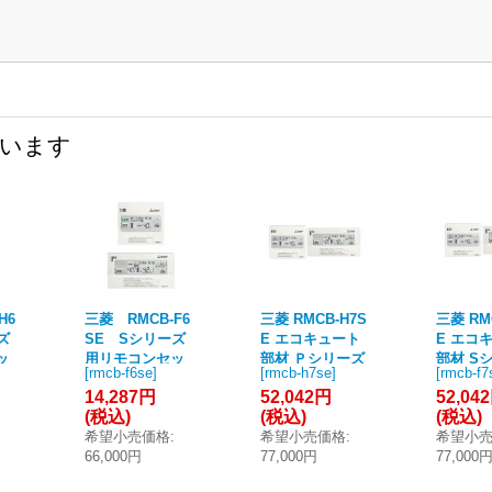
ています
H6
三菱 RMCB-F6
三菱 RMCB-H7S
三菱 RM
ズ
SE Sシリーズ
E エコキュート
E エコ
ッ
用リモコンセッ
部材 Ｐシリーズ
部材 S
[
rmcb-f6se
]
[
rmcb-h7se
]
[
rmcb-f7
ート
ト エコキュート
用リモコンセッ
用リモ
14,287円
52,042円
52,04
部材 [■]
ト
ト
(税込)
(税込)
(税込)
希望小売価格
:
希望小売価格
:
希望小
66,000円
77,000円
77,000