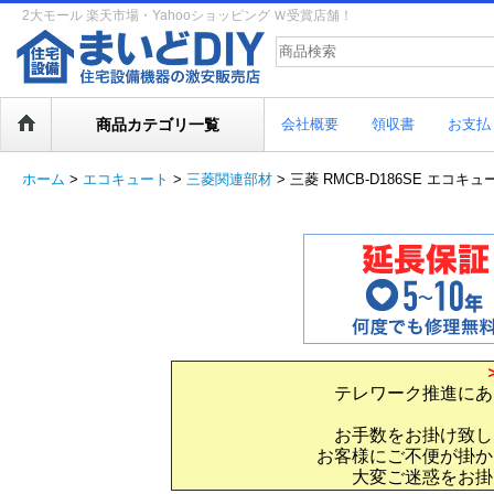
2大モール 楽天市場・Yahooショッピング Ｗ受賞店舗！
商品カテゴリ一覧
会社概要
領収書
お支払
ホーム
>
エコキュート
>
三菱関連部材
>
三菱 RMCB-D186SE エコ
テレワーク推進にあ
お手数をお掛け致し
お客様にご不便が掛か
大変ご迷惑をお掛