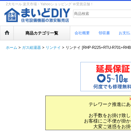
2大モール 楽天市場・Yahooショッピング Ｗ受賞店舗！
商品カテゴリ一覧
会社概要
領収書
お支払
ホーム
>
ガス給湯器
>
リンナイ
>
リンナイ [RHP-R225+RTU-R701+
テレワーク推進にあ
お手数をお掛け致し
お客様にご不便が掛か
大変ご迷惑をお掛