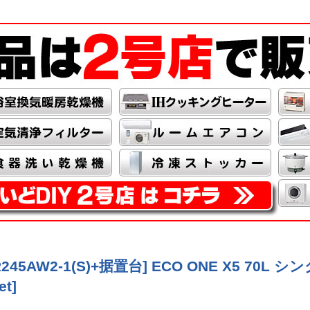
D-R245AW2-1(S)+据置台] ECO ONE X5 
et
]