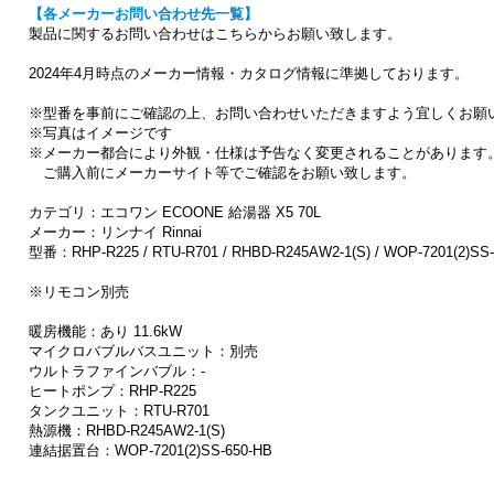
【各メーカーお問い合わせ先一覧】
製品に関するお問い合わせはこちらからお願い致します。
2024年4月時点のメーカー情報・カタログ情報に準拠しております。
※型番を事前にご確認の上、お問い合わせいただきますよう宜しくお願
※写真はイメージです
※メーカー都合により外観・仕様は予告なく変更されることがあります
ご購入前にメーカーサイト等でご確認をお願い致します。
カテゴリ：エコワン ECOONE 給湯器 X5 70L
メーカー：リンナイ Rinnai
型番：RHP-R225 / RTU-R701 / RHBD-R245AW2-1(S) / WOP-7201(2)SS
※リモコン別売
暖房機能：あり 11.6kW
マイクロバブルバスユニット：別売
ウルトラファインバブル：-
ヒートポンプ：RHP-R225
タンクユニット：RTU-R701
熱源機：RHBD-R245AW2-1(S)
連結据置台：WOP-7201(2)SS-650-HB