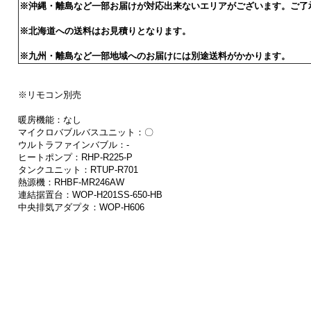
※沖縄・離島など一部お届けが対応出来ないエリアがございます。ご了
※北海道への送料はお見積りとなります。
※九州・離島など一部地域へのお届けには別途送料がかかります。
※リモコン別売
暖房機能：なし
マイクロバブルバスユニット：〇
ウルトラファインバブル：-
ヒートポンプ：RHP-R225-P
タンクユニット：RTUP-R701
熱源機：RHBF-MR246AW
連結据置台：WOP-H201SS-650-HB
中央排気アダプタ：WOP-H606