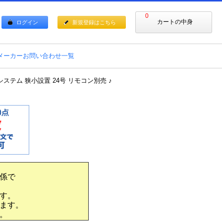
0
カートの中身
ログイン
新規登録はこちら
メーカーお問い合わせ一覧
給湯システム 狭小設置 24号 リモコン別売 ♪
係で
す。
ます。
。