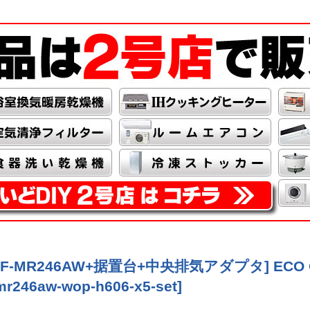
+RHBF-MR246AW+据置台+中央排気アダプタ] EC
mr246aw-wop-h606-x5-set
]