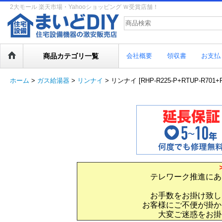
2大モール 楽天市場・Yahooショッピング Ｗ受賞店舗！
商品カテゴリ一覧
会社概要
領収書
お支払
ホーム
>
ガス給湯器
>
リンナイ
>
リンナイ [RHP-R225-P+RTUP-R
テレワーク推進にあ
お手数をお掛け致し
お客様にご不便が掛か
大変ご迷惑をお掛