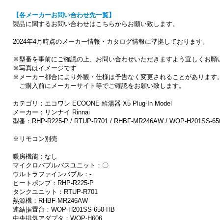
【各メーカーお問い合わせ先一覧】
製品に関するお問い合わせはこちらからお願い致します。
2024年4月時点のメーカー情報・カタログ情報に準拠しております。
※型番を事前にご確認の上、お問い合わせいただきますよう宜しくお願
※写真はイメージです
※メーカー都合により外観・仕様は予告なく変更されることがあります
ご購入前にメーカーサイト等でご確認をお願い致します。
カテゴリ：エコワン ECOONE 給湯器 X5 Plug-In Model
メーカー：リンナイ Rinnai
型番：RHP-R225-P / RTUP-R701 / RHBF-MR246AW / WOP-H201SS-65
※リモコン別売
暖房機能：なし
マイクロバブルバスユニット：〇
ウルトラファインバブル：-
ヒートポンプ：RHP-R225-P
タンクユニット：RTUP-R701
熱源機：RHBF-MR246AW
連結据置台：WOP-H201SS-650-HB
中央排気アダプタ：WOP-H606