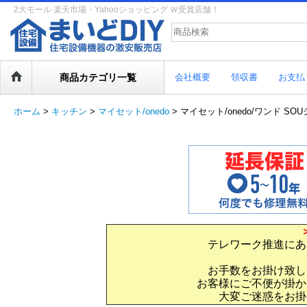
2大モール 楽天市場・Yahooショッピング Ｗ受賞店舗！
商品カテゴリ一覧
会社概要
領収書
お支払
ホーム
>
キッチン
>
マイセット/onedo
>
マイセット/onedo/ワンド SOU
テレワーク推進にあ
お手数をお掛け致し
お客様にご不便が掛か
大変ご迷惑をお掛