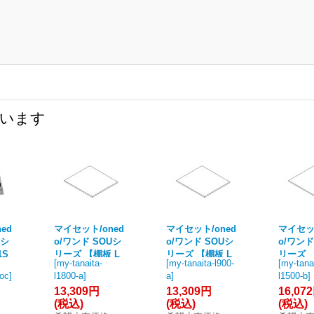
ています
ed
マイセット/oned
マイセット/oned
マイセット
Uシ
o/ワンド SOUシ
o/ワンド SOUシ
o/ワンド
1S
リーズ 【棚板 L
リーズ 【棚板 L
リーズ 
[
my-tanaita-
[
my-tanaita-l900-
[
my-tana
ンガ
=1800 (A1-4)】
=900 (A1-4)】 ※
=1500 (
-oc
]
l1800-a
]
a
]
l1500-b
]
ロ
※受注生産 [♪§
受注生産 [♪§【S
※受注生産
13,309円
13,309円
16,07
イ
【SOU本体と同
OU本体と同時購
【SOU
(税込)
(税込)
(税込)
時購入のみ】]
入のみ】]
時購入の