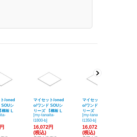
/oned
マイセット/oned
マイセット/oned
マ
 SOUシ
o/ワンド SOUシ
o/ワンド SOUシ
o
【棚板 L
リーズ 【棚板 L
リーズ 【棚板 L
リ
ita-
[
my-tanaita-
[
my-tanaita-
[
my
B1-8)】
=1800 (B1-8)】
=1350 (B1-8)】
=1
l1800-b
]
l1350-b
]
l12
 [♪§
※受注生産 [♪§
※受注生産 [♪§
※
2円
16,072円
16,072円
16
本体と同
【SOU本体と同
【SOU本体と同
【
(税込)
(税込)
(
み】]
時購入のみ】]
時購入のみ】]
時