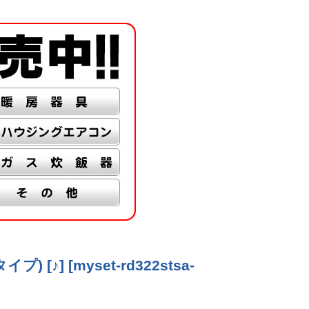
プ) [♪]
[
myset-rd322stsa-