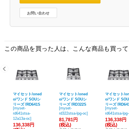
お問い合わせ
この商品を買った人は、こんな商品も買っ
マイセット/oned
マイセット/oned
マイセット/on
o/ワンド SOUシ
o/ワンド SOUシ
o/ワンド SO
リーズ [RD641S
リーズ [RD322S
リーズ [RD64
[
myset-
[
myset-
[
myset-
TSA 都市ガス]
TSA プロパンガ
TSA プロパ
rd641stsa-
rd322stsa-lpg-oc
]
rd641stsa-lpg
ガスコンロ(天板
ス] ガスコンロ
ス] ガスコン
12a13a-oc
]
81,781円
136,338円
開口Aタイプ) [♪]
(天板開口Bタイ
(天板開口Aタ
136,338円
(税込)
(税込)
プ) [♪]
プ) [♪]