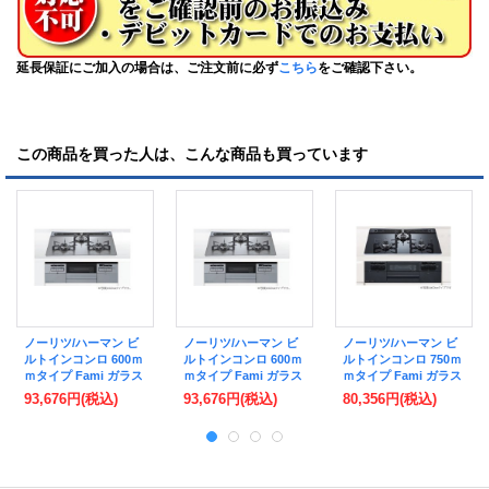
延長保証にご加入の場合は、ご注文前に必ず
こちら
をご確認下さい。
この商品を買った人は、こんな商品も買っています
ノーリツ/ハーマン ビ
ノーリツ/ハーマン ビ
ノーリツ/ハーマン ビ
ルトインコンロ 600ｍ
ルトインコンロ 600ｍ
ルトインコンロ 750ｍ
ｍタイプ Fami ガラス
ｍタイプ Fami ガラス
ｍタイプ Fami ガラス
トップ 無水両面焼き
トップ 無水両面焼き
トップ 無水両面焼き
93,676円
(税込)
93,676円
(税込)
80,356円
(税込)
レンジフード 連動タ
レンジフード 連動タ
[DW32V7WTP1 都市
イプ
イプ
ガス]
[DW32V6WTP2SVE 都
[DW32V6WTP2SVE プ
市ガス]
ロパン]