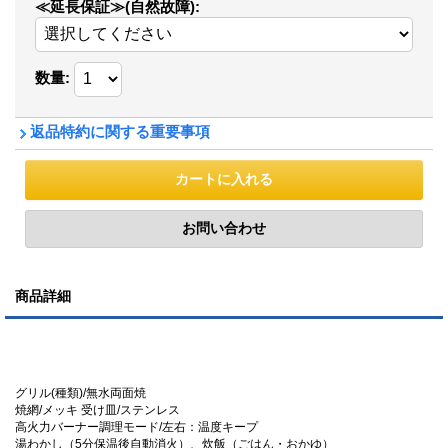
≪延長保証≫(自然故障)
:
数量
:
返品特約に関する重要事項
商品詳細
グリル(種類)/無水両面焼
焼網/メッキ 受け皿/ステンレス
高火力バーナー調理モード/左右：温度キープ
湯わかし（5分保温後自動消火）、炊飯（ごはん・おかゆ）