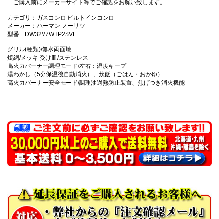
ご購入前にメーカーサイト等でご確認をお願い致します。
カテゴリ：ガスコンロ ビルトインコンロ
メーカー：ハーマン ノーリツ
型番：DW32V7WTP2SVE
グリル(種類)/無水両面焼
焼網/メッキ 受け皿/ステンレス
高火力バーナー調理モード/左右：温度キープ
湯わかし（5分保温後自動消火）、炊飯（ごはん・おかゆ）
高火力バーナー安全モード/調理油過熱防止装置、焦げつき消火機能