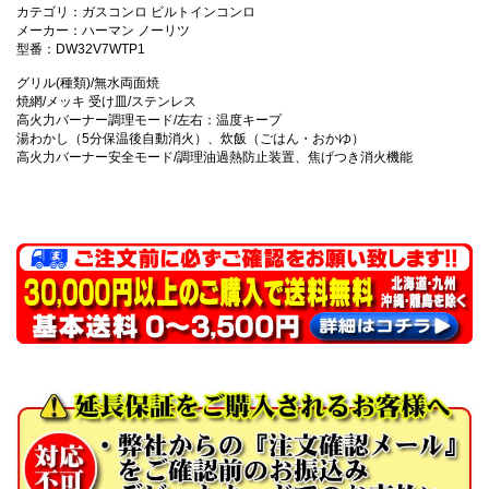
カテゴリ：ガスコンロ ビルトインコンロ
メーカー：ハーマン ノーリツ
型番：DW32V7WTP1
グリル(種類)/無水両面焼
焼網/メッキ 受け皿/ステンレス
高火力バーナー調理モード/左右：温度キープ
湯わかし（5分保温後自動消火）、炊飯（ごはん・おかゆ）
高火力バーナー安全モード/調理油過熱防止装置、焦げつき消火機能