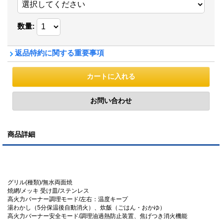
数量
:
返品特約に関する重要事項
商品詳細
グリル(種類)/無水両面焼
焼網/メッキ 受け皿/ステンレス
高火力バーナー調理モード/左右：温度キープ
湯わかし（5分保温後自動消火）、炊飯（ごはん・おかゆ）
高火力バーナー安全モード/調理油過熱防止装置、焦げつき消火機能