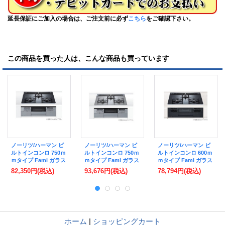
延長保証にご加入の場合は、ご注文前に必ず
こちら
をご確認下さい。
この商品を買った人は、こんな商品も買っています
ノーリツ/ハーマン ビ
ノーリツ/ハーマン ビ
ノーリツ/ハーマン ビ
ルトインコンロ 750ｍ
ルトインコンロ 750ｍ
ルトインコンロ 600ｍ
ｍタイプ Fami ガラス
ｍタイプ Fami ガラス
ｍタイプ Fami ガラス
トップ 無水両面焼き
トップ 無水両面焼き
トップ 無水両面焼き
82,350円
(税込)
93,676円
(税込)
78,794円
(税込)
[DW32V7WTP1SV プ
[DW32V7WTP2SV プ
[DW32V6WTP1 プロ
ロパン]
ロパン]
パン]
ホーム
|
ショッピングカート