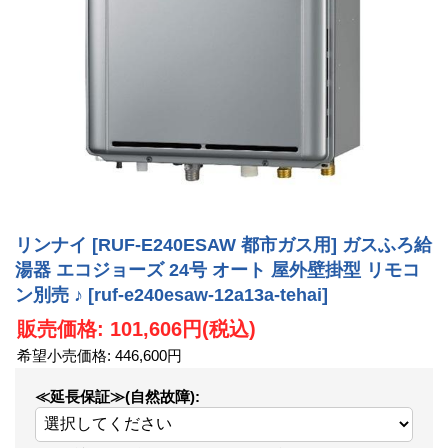
リンナイ [RUF-E240ESAW 都市ガス用] ガスふろ給
湯器 エコジョーズ 24号 オート 屋外壁掛型 リモコ
ン別売 ♪
[ruf-e240esaw-12a13a-tehai]
販売価格
:
101,606円
(税込)
希望小売価格
:
446,600円
≪延長保証≫(自然故障)
: