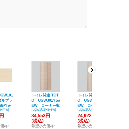
UGW101
トイレ関連 TOT
トイレ関連 TOT
TO
 ダルブラ
O UGW301YS#
O UGW180YS#
#
背面ウォ
EW コーナー収
EW コーナー収
ウ
s-mw
]
[
ugw301ys-ew
]
[
ugw180ys-ew
]
[
ug
納キャビ
納キャビネット
納キャビネット
ル
8円
34,553円
24,922円
19
ワイド(露出) ホ
スリム(露出) ホ
ッ
(税込)
(税込)
(
ワイトウッド 受
ワイトウッド 受
生
売価格
:
希望小売価格
:
希望小売価格
:
希
注生産品 [♪■§]
注生産品 [■§]