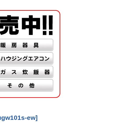
ugw101s-ew
]