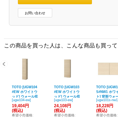
お問い合わせ
この商品を買った人は、こんな商品も買っ
TOTO [UGW104
TOTO [UGW103
TOTO [UGW1
#EW ホワイトウ
#EW ホワイトウ
S#NW1 ホワ
ッド] ウォール収
ッド] ウォール収
ト] 背面ウォ
[
ugw104-ew
]
[
ugw103-ew
]
[
ugw101s-nw1
納キャビネット
納キャビネット
収納キャビネ
19,404円
24,108円
18,228円
(露出) 受注生産
(埋込) 受注生産
ト ♪
(税込)
(税込)
(税込)
品 §
品 §♪
希望小売価格
:
希望小売価格
:
希望小売価格
: