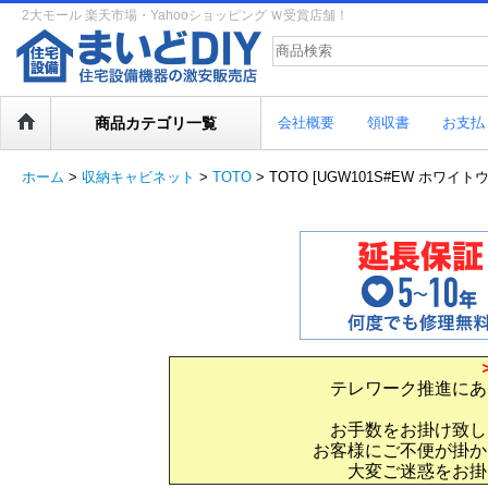
2大モール 楽天市場・Yahooショッピング Ｗ受賞店舗！
商品カテゴリ一覧
会社概要
領収書
お支払
ホーム
>
収納キャビネット
>
TOTO
>
TOTO [UGW101S#EW ホワ
テレワーク推進にあ
お手数をお掛け致し
お客様にご不便が掛か
大変ご迷惑をお掛