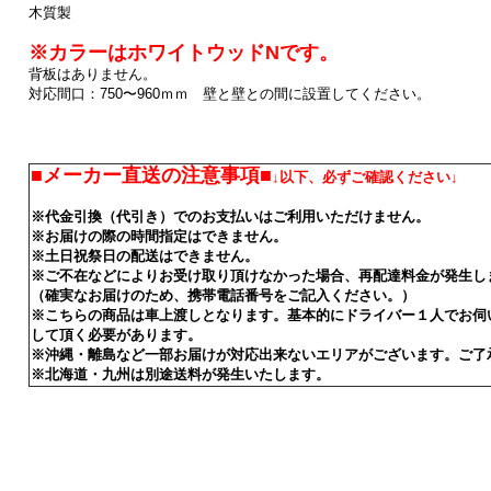
木質製
※カラーはホワイトウッドNです。
背板はありません。
対応間口：750〜960ｍｍ 壁と壁との間に設置してください。
■メーカー直送の注意事項■
↓以下、必ずご確認ください↓
※代金引換（代引き）でのお支払いはご利用いただけません。
※お届けの際の時間指定はできません。
※土日祝祭日の配送はできません。
※ご不在などによりお受け取り頂けなかった場合、再配達料金が発生し
（確実なお届けのため、携帯電話番号をご記入ください。）
※こちらの商品は車上渡しとなります。基本的にドライバー１人でお伺
して頂く必要があります。
※沖縄・離島など一部お届けが対応出来ないエリアがございます。ご了
※北海道・九州は別途送料が発生いたします。