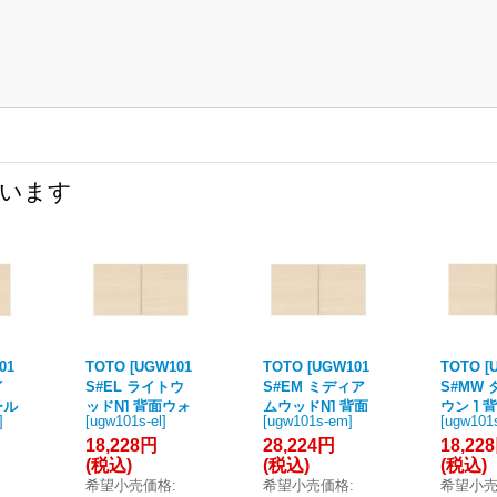
ています
01
TOTO [UGW101
TOTO [UGW101
TOTO [
イ
S#EL ライトウ
S#EM ミディア
S#MW
ール
ッドN] 背面ウォ
ムウッドN] 背面
ウン ] 
]
[
ugw101s-el
]
[
ugw101s-em
]
[
ugw101
ッ
ール収納キャビ
ウォール収納キ
ール収
18,228円
28,224円
18,22
ネット ♪
ャビネット 受注
ネット ♪
(税込)
(税込)
(税込)
生産品 §♪
希望小売価格
:
希望小売価格
:
希望小