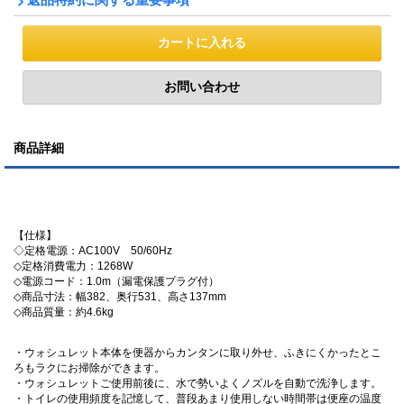
商品詳細
【仕様】
◇定格電源：AC100V 50/60Hz
◇定格消費電力：1268W
◇電源コード：1.0m（漏電保護プラグ付）
◇商品寸法：幅382、奥行531、高さ137mm
◇商品質量：約4.6kg
・ウォシュレット本体を便器からカンタンに取り外せ、ふきにくかったとこ
ろもラクにお掃除ができます。
・ウォシュレットご使用前後に、水で勢いよくノズルを自動で洗浄します。
・トイレの使用頻度を記憶して、普段あまり使用しない時間帯は便座の温度