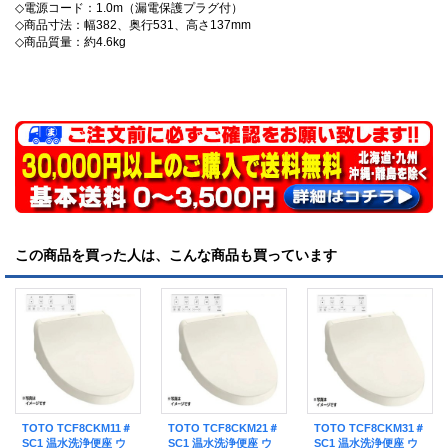
◇電源コード：1.0m（漏電保護プラグ付）
◇商品寸法：幅382、奥行531、高さ137mm
◇商品質量：約4.6kg
この商品を買った人は、こんな商品も買っています
TOTO TCF8CKM11＃
TOTO TCF8CKM21＃
TOTO TCF8CKM31＃
SC1 温水洗浄便座 ウ
SC1 温水洗浄便座 ウ
SC1 温水洗浄便座 ウ