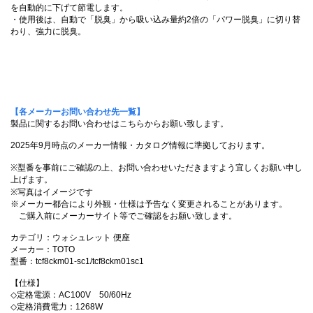
を自動的に下げて節電します。
・使用後は、自動で「脱臭」から吸い込み量約2倍の「パワー脱臭」に切り替
わり、強力に脱臭。
【各メーカーお問い合わせ先一覧】
製品に関するお問い合わせはこちらからお願い致します。
2025年9月時点のメーカー情報・カタログ情報に準拠しております。
※型番を事前にご確認の上、お問い合わせいただきますよう宜しくお願い申し
上げます。
※写真はイメージです
※メーカー都合により外観・仕様は予告なく変更されることがあります。
ご購入前にメーカーサイト等でご確認をお願い致します。
カテゴリ：ウォシュレット 便座
メーカー：TOTO
型番：tcf8ckm01-sc1/tcf8ckm01sc1
【仕様】
◇定格電源：AC100V 50/60Hz
◇定格消費電力：1268W