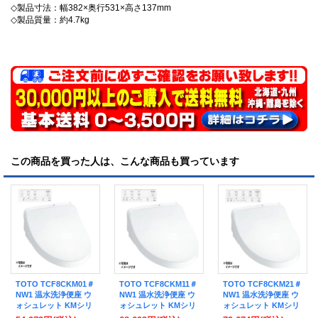
◇製品寸法：幅382×奥行531×高さ137mm
◇製品質量：約4.7kg
この商品を買った人は、こんな商品も買っています
TOTO TCF8CKM01＃
TOTO TCF8CKM11＃
TOTO TCF8CKM21＃
NW1 温水洗浄便座 ウ
NW1 温水洗浄便座 ウ
NW1 温水洗浄便座 ウ
ォシュレット KMシリ
ォシュレット KMシリ
ォシュレット KMシリ
ーズ 瞬間式 リモコン
ーズ 瞬間式 リモコン
ーズ 瞬間式 リモコン