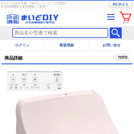
2大モール楽天市場・YahooショッピングW受賞！
PCサイト
住宅設備機器を激安価格にて販売！
ログイン
お問い合せ
TOTO
商品詳細