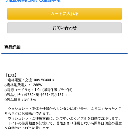
商品詳細
【仕様】
◇定格電源：交流100V 50/60Hz
◇定格消費電力：1268W
◇電源コード長さ：1.0m(漏電保護プラグ付)
◇製品寸法：幅382×奥行531×高さ137mm
◇製品質量：約4.7kg
・ウォシュレット本体を便器からカンタンに取り外せ、ふきにくかったとこ
ろもラクにお掃除ができます。
・ウォシュレットご使用前後に、水で勢いよくノズルを自動で洗浄します。
・トイレの使用頻度を記憶して、普段あまり使用しない時間帯は便座の温度
を自動的に下げて節電します。