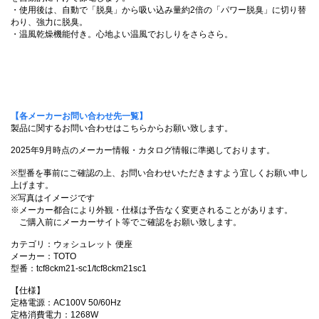
・使用後は、自動で「脱臭」から吸い込み量約2倍の「パワー脱臭」に切り替
わり、強力に脱臭。
・温風乾燥機能付き。心地よい温風でおしりをさらさら。
【各メーカーお問い合わせ先一覧】
製品に関するお問い合わせはこちらからお願い致します。
2025年9月時点のメーカー情報・カタログ情報に準拠しております。
※型番を事前にご確認の上、お問い合わせいただきますよう宜しくお願い申し
上げます。
※写真はイメージです
※メーカー都合により外観・仕様は予告なく変更されることがあります。
ご購入前にメーカーサイト等でご確認をお願い致します。
カテゴリ：ウォシュレット 便座
メーカー：TOTO
型番：tcf8ckm21-sc1/tcf8ckm21sc1
【仕様】
定格電源：AC100V 50/60Hz
定格消費電力：1268W