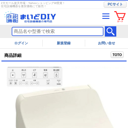
2大モール楽天市場・YahooショッピングW受賞！
PCサイト
住宅設備機器を激安価格にて販売！
ログイン
お問い合せ
TOTO
商品詳細