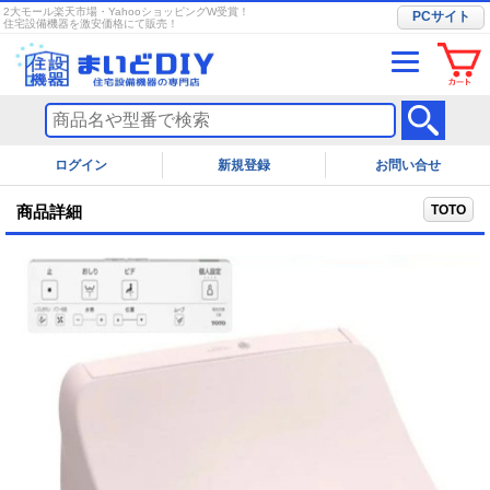
2大モール楽天市場・YahooショッピングW受賞！
PCサイト
住宅設備機器を激安価格にて販売！
ログイン
お問い合せ
TOTO
商品詳細