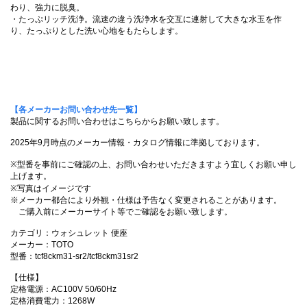
わり、強力に脱臭。
・たっぷリッチ洗浄。流速の違う洗浄水を交互に連射して大きな水玉を作
り、たっぷりとした洗い心地をもたらします。
【各メーカーお問い合わせ先一覧】
製品に関するお問い合わせはこちらからお願い致します。
2025年9月時点のメーカー情報・カタログ情報に準拠しております。
※型番を事前にご確認の上、お問い合わせいただきますよう宜しくお願い申し
上げます。
※写真はイメージです
※メーカー都合により外観・仕様は予告なく変更されることがあります。
ご購入前にメーカーサイト等でご確認をお願い致します。
カテゴリ：ウォシュレット 便座
メーカー：TOTO
型番：tcf8ckm31-sr2/tcf8ckm31sr2
【仕様】
定格電源：AC100V 50/60Hz
定格消費電力：1268W