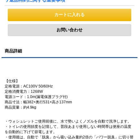
商品詳細
【仕様】
定格電源：AC100V 50/60Hz
定格消費電力：1268W
電源コード：1.0m(漏電保護プラグ付)
商品寸法：幅382×奥行531×高さ137mm
商品質量：約4.9kg
・ウォシュレットご使用前後に、水で勢いよくノズルを自動で洗浄します。
・トイレの使用頻度を記憶して、普段あまり使用しない時間帯は便座の温度
を自動的に下げて節電します。
・使用後は、自動で「脱臭」から吸い込み量約2倍の「パワー脱臭」に切り替