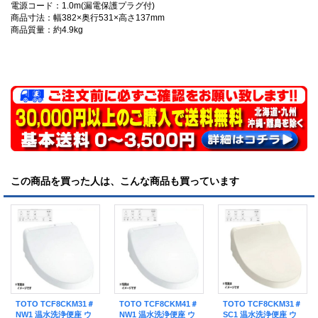
電源コード：1.0m(漏電保護プラグ付)
商品寸法：幅382×奥行531×高さ137mm
商品質量：約4.9kg
この商品を買った人は、こんな商品も買っています
TOTO TCF8CKM31＃
TOTO TCF8CKM41＃
TOTO TCF8CKM31＃
NW1 温水洗浄便座 ウ
NW1 温水洗浄便座 ウ
SC1 温水洗浄便座 ウ