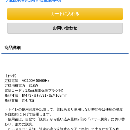
商品詳細
【仕様】
定格電源：AC100V 50/60Hz
定格消費電力：318W
電源コード：1.0m(漏電保護プラグ付)
商品寸法：幅473×奥行531×高さ168mm
商品質量：約4.7kg
・トイレの使用頻度を記憶して、普段あまり使用しない時間帯は便座の温度
を自動的に下げて節電します。
・使用後は、自動で「脱臭」から吸い込み量約2倍の「パワー脱臭」に切り替
わり、強力に脱臭。
・たっぷリッチ洗浄。流速の違う洗浄水を交互に連射して大きな水玉を作