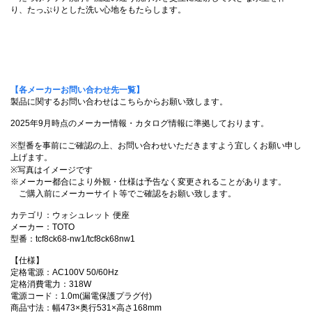
り、たっぷりとした洗い心地をもたらします。
【各メーカーお問い合わせ先一覧】
製品に関するお問い合わせはこちらからお願い致します。
2025年9月時点のメーカー情報・カタログ情報に準拠しております。
※型番を事前にご確認の上、お問い合わせいただきますよう宜しくお願い申し
上げます。
※写真はイメージです
※メーカー都合により外観・仕様は予告なく変更されることがあります。
ご購入前にメーカーサイト等でご確認をお願い致します。
カテゴリ：ウォシュレット 便座
メーカー：TOTO
型番：tcf8ck68-nw1/tcf8ck68nw1
【仕様】
定格電源：AC100V 50/60Hz
定格消費電力：318W
電源コード：1.0m(漏電保護プラグ付)
商品寸法：幅473×奥行531×高さ168mm