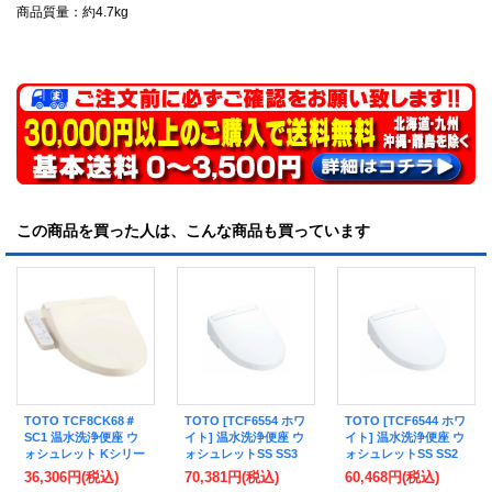
商品質量：約4.7kg
この商品を買った人は、こんな商品も買っています
TOTO TCF8CK68＃
TOTO [TCF6554 ホワ
TOTO [TCF6544 ホワ
SC1 温水洗浄便座 ウ
イト] 温水洗浄便座 ウ
イト] 温水洗浄便座 ウ
ォシュレット Kシリー
ォシュレットSS SS3
ォシュレットSS SS2
ズ 貯湯式 暖房便座 リ
レバー便器洗浄タイプ
レバー便器洗浄タイプ
36,306円
(税込)
70,381円
(税込)
60,468円
(税込)
モコン付き ℃℃