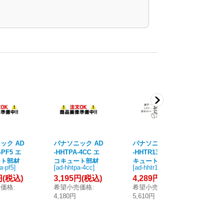
ック AD
パナソニック AD
パナソニック AD
パ
-PF5 エ
-HHTPA-4CC エ
-HHTR13A エコ
-H
ート部材
コキュート部材
キュート部材 排
コ
a-pf5
]
[
ad-hhtpa-4cc
]
[
ad-hhtr13a
]
[
ad
ダプター
ヒートポンプ接
水エルボ トラッ
タ
円
(税込)
3,195円
(税込)
4,289円
(税込)
9
15.88
続継手セット (A
プ機能付 (AD-HH
ット
売価格
:
希望小売価格
:
希望小売価格
:
希
AD-HSS
D-HHZTP-4CCの
ZTR13の後継品)
A
4,180円
5,610円
1,
5の後継
後継品)
D-
後