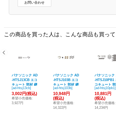
お問い合わせ
この商品を買った人は、こんな商品も買っ
パナソニック AD
パナソニック AD
パナソニック 
-HTSJ13CB エコ
-HTSJ103B エコ
-HTSJ10PB1
キュート 部材 継
キュート 部材 継
コキュート 
[
ad-htsj13cb
]
[
ad-htsj103b
]
[
ad-htsj10pb1
]
手セット 銅配管
手セット 三層管
継手セット P
3,002円
(税込)
10,948円
10,881円
(AD-HTSJ13CA
(AD-HTSJ103A
(AD-HTSJ10P
(税込)
(税込)
希望小売価格
:
の後継品)
の後継品)
の後継品)
3,927円
希望小売価格
:
希望小売価格
:
14,322円
14,234円