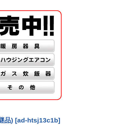
継品)
[
ad-htsj13c1b
]