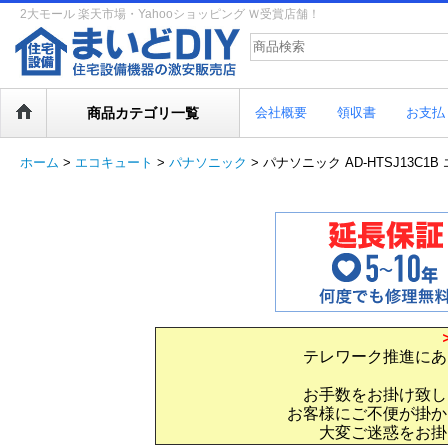
2大モール 楽天市場・Yahooショッピング Ｗ受賞店舗！
商品カテゴリ一覧
会社概要
領収書
お支払
ホーム
>
エコキュート
>
パナソニック
>
パナソニック AD-HTSJ13C1B
テレワーク推進にあ
お手数をお掛け致し
お客様にご不便が掛か
大変ご迷惑をお掛