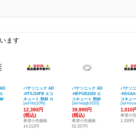
ています
AD
パナソニック AD
パナソニック AD
パナソニ
 エ
-HTSJ10FB エコ
-HEPGB1020 エ
-HSSAA
部材
キュート 部材 Ｈ
コキュート 部材
コキュ
[
ad-htsj10fb
]
[
ad-hepgb1020
]
[
ad-hssa
E管
Ｐ配管継手セッ
断熱材付銅管20
銅管ア
12,390円
39,999円
1,010
A1
ト(断熱10mm)
ｍ (AD-HEPGA1
2ヶ入り φ
(税込)
(税込)
希望小
(AD-HTSJ10FA
020の後継品)
銅管用 (
希望小売価格
:
希望小売価格
:
1,320円
の後継品)
AZ-PF
14,212円
52,327円
品)