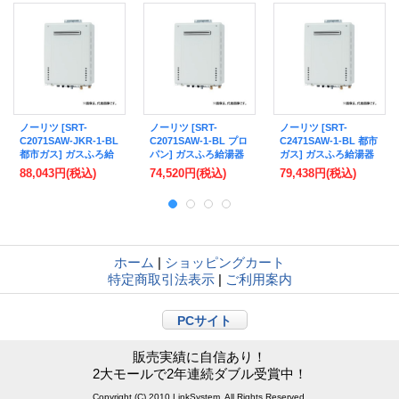
ノーリツ [SRT-
ノーリツ [SRT-
ノーリツ [SRT-
C2071SAW-JKR-1-BL
C2071SAW-1-BL プロ
C2471SAW-1-BL 都市
都市ガス] ガスふろ給
パン] ガスふろ給湯器
ガス] ガスふろ給湯器
湯器 設置フリー形
設置フリー形 SRT-C
設置フリー形 SRT-C
88,043円
(税込)
74,520円
(税込)
79,438円
(税込)
SRT-Cシリーズ シン
シリーズ シンプル エ
シリーズ シンプル エ
プル エコジョーズ 20
コジョーズ 20号 屋外
コジョーズ 24号 屋外
号 屋外壁掛タイプ 寒
壁掛タイプ リモコン
壁掛タイプ リモコン
冷地仕様 リモコン別
別売 ♪
別売 ♪
売 ♪
ホーム
|
ショッピングカート
特定商取引法表示
|
ご利用案内
PCサイト
販売実績に自信あり！
2大モールで2年連続ダブル受賞中！
Copyright (C) 2010 LinkSystem. All Rights Reserved.