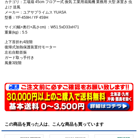
カテゴリ：工場扇 45cm フロアー式 換気 工業用扇風機 業務用 大型 床置き 虫
よけ 送風
メーカー：ユアサプライムス YUASA
型番：YF-459H / YF 459H
サイズ(幅×奥行×高さcm) ：W51.5xD33xH71
重量(kg)：5.5
上下首折れ4段階
復帰式加熱保護装置付モーター
左右自動首振
ガード取っ手付き
風量3段階
この商品を買った人は、こんな商品も買っています