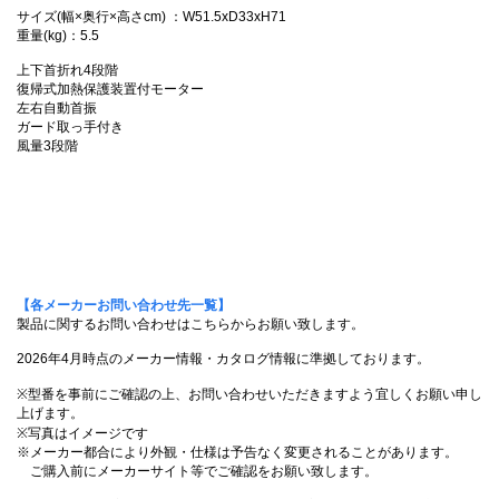
サイズ(幅×奥行×高さcm) ：W51.5xD33xH71
重量(kg)：5.5
上下首折れ4段階
復帰式加熱保護装置付モーター
左右自動首振
ガード取っ手付き
風量3段階
【各メーカーお問い合わせ先一覧】
製品に関するお問い合わせはこちらからお願い致します。
2026年4月時点のメーカー情報・カタログ情報に準拠しております。
※型番を事前にご確認の上、お問い合わせいただきますよう宜しくお願い申し
上げます。
※写真はイメージです
※メーカー都合により外観・仕様は予告なく変更されることがあります。
ご購入前にメーカーサイト等でご確認をお願い致します。