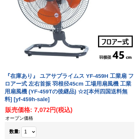
『在庫あり』 ユアサプライムス YF-459H 工業扇 フ
ロアー式 左右首振 羽根径45cm 工場用扇風機 工業
用扇風機 (YF-459Tの後継品) ☆2[本州四国送料無
料]
[yf-459h-sale]
販売価格
:
7,072円
(税込)
オープン価格
数量
: