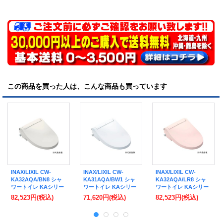
この商品を買った人は、こんな商品も買っています
INAX/LIXIL CW-
INAX/LIXIL CW-
INAX/LIXIL CW-
KA32AQA/BN8 シャ
KA31AQA/BW1 シャ
KA32AQA/LR8 シャ
ワートイレ KAシリー
ワートイレ KAシリー
ワートイレ KAシリー
ズ KA32A フルオー
ズ KA31A フルオー
ズ KA32A フルオー
82,523円
(税込)
71,620円
(税込)
82,523円
(税込)
ト・リモコン式 密結
ト・リモコン式 密結
ト・リモコン式 密結
式便器用 リモコン付
式便器用 リモコン付
式便器用 リモコン付
オフホワイト (CW-
ピュアホワイト (CW-
ピンク (CW-KA32QA