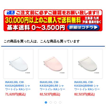
この商品を買った人は、こんな商品も買っています
INAX/LIXIL CW-
INAX/LIXIL CW-
INAX/LIXIL CW-
KA31AQB/BW1 シャ
KA32AQB/LR8 シャ
KA32AQB/BN8 シャ
ワートイレ KAシリー
ワートイレ KAシリー
ワートイレ KAシリー
ズ KA31A フルオー
ズ KA32A フルオー
ズ KA32A フルオー
71,620円
(税込)
82,523円
(税込)
82,523円
(税込)
ト・リモコン式 平
ト・リモコン式 平
ト・リモコン式 平
付・隅付タンク式便器
付・隅付タンク式便器
付・隅付タンク式便器
リモコン付 ピュアホ
リモコン ピンク (CW-
用 リモコン付 オフホ