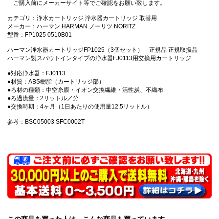
ご購入前にメーカーサイト等でご確認をお願い致します。
カテゴリ：浄水カートリッジ 浄水器カートリッジ 取替用
メーカー：ハーマン HARMAN ノーリツ NORITZ
型番：FP1025 0510B01
ハーマン浄水器カートリッジFP1025（3個セット） 正規品 正規取扱品
ハーマン製スパウトインタイプの浄水器FJ0113用交換用カートリッジ
●対応浄水器：FJ0113
●材質：ABS樹脂（カートリッジ部）
●ろ材の種類：中空糸膜・イオン交換繊維・活性炭、不織布
●ろ過流量：2リットル／分
●交換時期：4ヶ月（1日あたりの使用量12.5リットル）
参考：BSC05003 SFC0002T