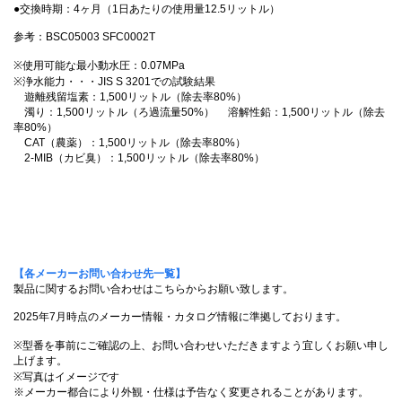
●交換時期：4ヶ月（1日あたりの使用量12.5リットル）
参考：BSC05003 SFC0002T
※使用可能な最小動水圧：0.07MPa
※浄水能力・・・JIS S 3201での試験結果
遊離残留塩素：1,500リットル（除去率80%）
濁り：1,500リットル（ろ過流量50%） 溶解性鉛：1,500リットル（除去
率80%）
CAT（農薬）：1,500リットル（除去率80%）
2-MIB（カビ臭）：1,500リットル（除去率80%）
【各メーカーお問い合わせ先一覧】
製品に関するお問い合わせはこちらからお願い致します。
2025年7月時点のメーカー情報・カタログ情報に準拠しております。
※型番を事前にご確認の上、お問い合わせいただきますよう宜しくお願い申し
上げます。
※写真はイメージです
※メーカー都合により外観・仕様は予告なく変更されることがあります。