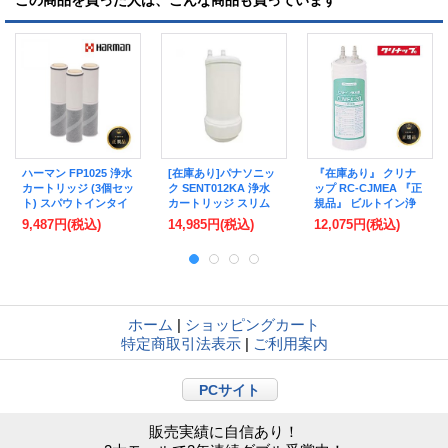
この商品を買った人は、こんな商品も買っています
ハーマン FP1025 浄水
[在庫あり]パナソニッ
『在庫あり』 クリナ
カートリッジ (3個セッ
ク SENT012KA 浄水
ップ RC-CJMEA 『正
ト) スパウトインタイ
カートリッジ スリム
規品』 ビルトイン浄
プ用 交換カートリッ
センサー水栓用 正規
水器カートリッジ ビ
9,487円
(税込)
14,985円
(税込)
12,075円
(税込)
ジ ノーリツ 正規品
品 ☆【本州四国送料
ルトインCJMEA-30用
0510B01 [本州四国送
無料】
交換用カートリッジ
料無料]
☆【本州四国送料無
料】
ホーム
|
ショッピングカート
特定商取引法表示
|
ご利用案内
PCサイト
販売実績に自信あり！