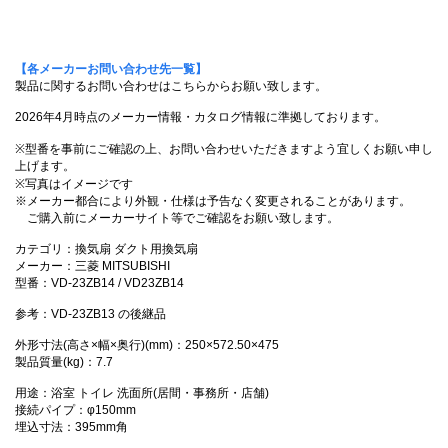
【各メーカーお問い合わせ先一覧】
製品に関するお問い合わせはこちらからお願い致します。
2026年4月時点のメーカー情報・カタログ情報に準拠しております。
※型番を事前にご確認の上、お問い合わせいただきますよう宜しくお願い申し
上げます。
※写真はイメージです
※メーカー都合により外観・仕様は予告なく変更されることがあります。
ご購入前にメーカーサイト等でご確認をお願い致します。
カテゴリ：換気扇 ダクト用換気扇
メーカー：三菱 MITSUBISHI
型番：VD-23ZB14 / VD23ZB14
参考：VD-23ZB13 の後継品
外形寸法(高さ×幅×奥行)(mm)：250×572.50×475
製品質量(kg)：7.7
用途：浴室 トイレ 洗面所(居間・事務所・店舗)
接続パイプ：φ150mm
埋込寸法：395mm角