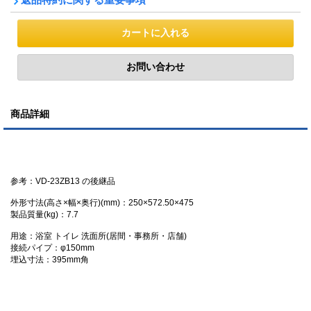
商品詳細
参考：VD-23ZB13 の後継品
外形寸法(高さ×幅×奥行)(mm)：250×572.50×475
製品質量(kg)：7.7
用途：浴室 トイレ 洗面所(居間・事務所・店舗)
接続パイプ：φ150mm
埋込寸法：395mm角