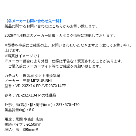
【各メーカーお問い合わせ先一覧】
製品に関するお問い合わせはこちらからお願い致します。
2026年4月時点のメーカー情報・カタログ情報に準拠しております。
※型番を事前にご確認の上、お問い合わせいただきますよう宜しくお願い申し
上げます。
※写真はイメージです
※メーカー都合により外観・仕様は予告なく変更されることがあります。
ご購入前にメーカーサイト等でご確認をお願い致します。
カテゴリ：換気扇 ダクト用換気扇
メーカー：三菱 MITSUBISHI
型番：VD-23ZX14-FP / VD23ZX14FP
参考：VD-23ZX13-FP の後継品
外形寸法(高さ×幅×奥行)(mm)：287×570×470
製品質量(kg)：8.0
用途：居間 事務所 店舗
接続パイプ：φ150mm
埋込寸法：395mm角