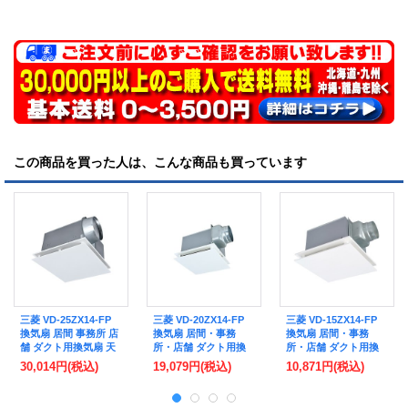
この商品を買った人は、こんな商品も買っています
三菱 VD-25ZX14-FP
三菱 VD-20ZX14-FP
三菱 VD-15ZX14-FP
換気扇 居間 事務所 店
換気扇 居間・事務
換気扇 居間・事務
舗 ダクト用換気扇 天
所・店舗 ダクト用換
所・店舗 ダクト用換
井埋込形 低騒音形 フ
気扇 天井埋込形 低騒
気扇 天井埋込形 低騒
30,014円
(税込)
19,079円
(税込)
10,871円
(税込)
ラットインテリアタイ
音形 フラットインテ
音形 フラットインテ
プ (VD-25ZX13-FP 後
リアタイプ クールホ
リアタイプ クールホ
継品)
ワイト (VD-20ZX13-
ワイト (VD-15ZX13-