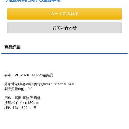
商品詳細
参考：VD-23ZX13-FP の後継品
外形寸法(高さ×幅×奥行)(mm)：287×570×470
製品質量(kg)：8.0
用途：居間 事務所 店舗
接続パイプ：φ150mm
埋込寸法：395mm角