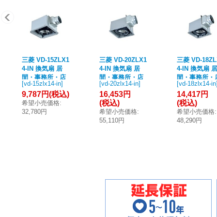
三菱 VD-15ZLX1
三菱 VD-20ZLX1
三菱 VD-18ZL
4-IN 換気扇 居
4-IN 換気扇 居
4-IN 換気扇 
間・事務所・店
間・事務所・店
間・事務所・
[
vd-15zlx14-in
]
[
vd-20zlx14-in
]
[
vd-18zlx14-in
舗 ダクト用換気
舗 ダクト用換気
舗 ダクト用
9,787円
(税込)
16,453円
14,417円
扇 天井埋込形 24
扇 天井埋込形 24
扇 天井埋込形 
(税込)
(税込)
希望小売価格
:
時間換気機能付
時間換気機能付
時間換気機能
32,780円
希望小売価格
:
希望小売価格
:
低騒音形 グリル
低騒音形 グリル
低騒音形 グ
55,110円
48,290円
別売タイプ (VD-
別売タイプ (VD-
別売タイプ (V
15ZLX13-IN 後継
20ZLX13-IN 後継
18ZLX13-IN
品)
品)
品)