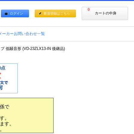
0
カートの中身
ログイン
新規登録はこちら
メーカーお問い合わせ一覧
騒音形 (VD-23ZLX13-IN 後継品)
係で
す。
ます。
。