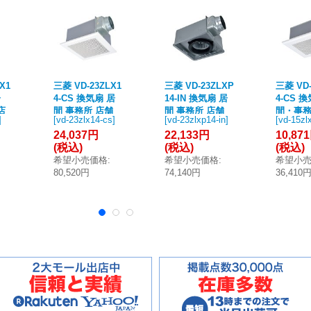
X1
三菱 VD-23ZLX1
三菱 VD-23ZLXP
三菱 VD-
居
4-CS 換気扇 居
14-IN 換気扇 居
4-CS 
店
間 事務所 店舗
間 事務所 店舗
間・事
]
[
vd-23zlx14-cs
]
[
vd-23zlxp14-in
]
[
vd-15zl
換気
ダクト用換気扇
ダクト用換気扇
舗 ダク
24,037円
22,133円
10,87
24
天井埋込形 24時
天井埋込形 24時
扇 天井埋
(税込)
(税込)
(税込)
付
間換気機能付 低
間換気機能付 グ
時間換
希望小売価格
:
希望小売価格
:
希望小
リル
騒音形 インテリ
リル別売タイプ
低騒音形
80,520円
74,140円
36,410
D-
ア格子タイプ (V
低騒音形 (VD-23
リア格子
 後継
D-23ZLX13-CS
ZLXP13-IN 後継
ホワイト 
後継品)
品)
ZLX13-
品)