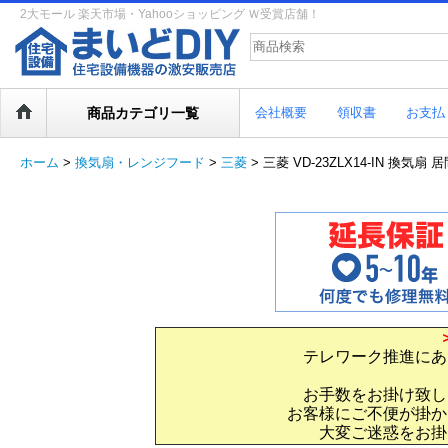
2大モール 楽天市場・Yahooショッピング Ｗ受賞店舗！
商品カテゴリ一覧
会社概要
領収書
お支払
ホーム
>
換気扇・レンジフード
>
三菱
>
三菱 VD-23ZLX14-IN 換気
テレワーク推進にあ
お手数をお掛け致し
お客様にご不便が掛か
大変ご迷惑をお掛