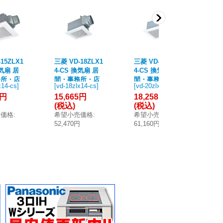
15ZLX1
三菱 VD-18ZLX1
三菱 VD-20ZLX1
三菱
換気扇 居
4-CS 換気扇 居
4-CS 換気扇 居
-I
務所・店
間・事務所・店
間・事務所・店
事
x14-cs
]
[
vd-18zlx14-cs
]
[
vd-20zlx14-cs
]
[
vd
ト用換気
舗 ダクト用換気
舗 ダクト用換気
ト
1円
15,665円
18,258円
25
込形 24
扇 天井埋込形 24
扇 天井埋込形 24
埋
(税込)
(税込)
(
気機能付
時間換気機能付
時間換気機能付
売
売価格
:
希望小売価格
:
希望小売価格
:
希
 インテ
低騒音形 インテ
低騒音形 インテ
形 
円
52,470円
61,160円
85
 クール
リア格子 クール
リア格子 クール
N 
(VD-15
ホワイト (VD-18
ホワイト (VD-20
CS 後継
ZLX13-CS 後継
ZLX13-CS 後継
品)
品)