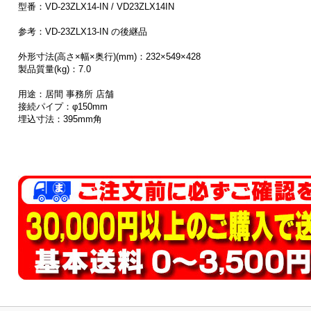
型番：VD-23ZLX14-IN / VD23ZLX14IN
参考：VD-23ZLX13-IN の後継品
外形寸法(高さ×幅×奥行)(mm)：232×549×428
製品質量(kg)：7.0
用途：居間 事務所 店舗
接続パイプ：φ150mm
埋込寸法：395mm角