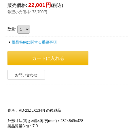
22,001円
販売価格
:
(税込)
希望小売価格
:
73,700円
数量
:
返品特約に関する重要事項
お問い合わせ
参考：VD-23ZLX13-IN の後継品
外形寸法(高さ×幅×奥行)(mm)：232×549×428
製品質量(kg)：7.0