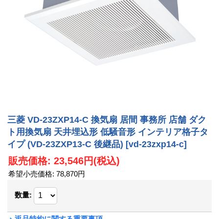
三菱 VD-23ZXP14-C 換気扇 居間 事務所 店舗 ダク
ト用換気扇 天井埋込形 低騒音形 インテリア格子タ
イプ (VD-23ZXP13-C 後継品)
[vd-23zxp14-c]
販売価格
:
23,546円
(税込)
希望小売価格
:
78,870円
数量
:
返品特約に関する重要事項