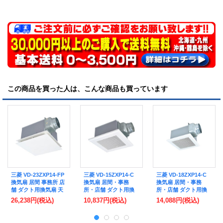
この商品を買った人は、こんな商品も買っています
三菱 VD-23ZXP14-FP
三菱 VD-15ZXP14-C
三菱 VD-18ZXP14-C
換気扇 居間 事務所 店
換気扇 居間・事務
換気扇 居間・事務
舗 ダクト用換気扇 天
所・店舗 ダクト用換
所・店舗 ダクト用換
井埋込形 低騒音形 フ
気扇 天井埋込形 低騒
気扇 天井埋込形 低騒
26,238円
(税込)
10,837円
(税込)
14,088円
(税込)
ラットインテリアタイ
音形 インテリア格子
音形 インテリア格子
プ (VD-23ZXP13-FP
タイプ 大風量タイプ
タイプ 大風量タイプ
後継品)
クールホワイト (VD-
クールホワイト (VD-