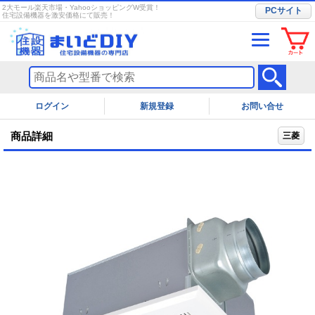
2大モール楽天市場・YahooショッピングW受賞！
PCサイト
住宅設備機器を激安価格にて販売！
ログイン
お問い合せ
商品詳細
三菱