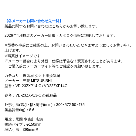
【各メーカーお問い合わせ先一覧】
製品に関するお問い合わせはこちらからお願い致します。
2026年4月時点のメーカー情報・カタログ情報に準拠しております。
※型番を事前にご確認の上、お問い合わせいただきますよう宜しくお願い申し
上げます。
※写真はイメージです
※メーカー都合により外観・仕様は予告なく変更されることがあります。
ご購入前にメーカーサイト等でご確認をお願い致します。
カテゴリ：換気扇 ダクト用換気扇
メーカー：三菱 MITSUBISHI
型番：VD-23ZXP14-C / VD23ZXP14C
参考：VD-23ZXP13-C の後継品
外形寸法(高さ×幅×奥行)(mm)：300×572.50×475
製品質量(kg)：8.6
用途：居間 事務所 店舗
接続パイプ：φ150mm
埋込寸法：395mm角