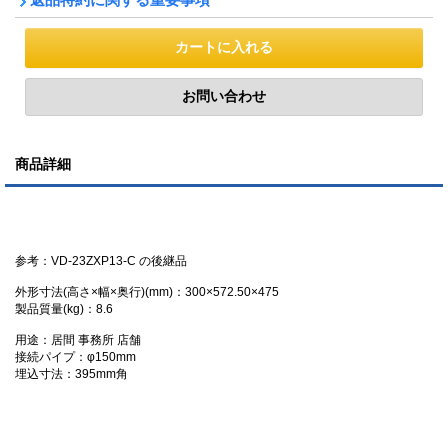
商品詳細
参考：VD-23ZXP13-C の後継品
外形寸法(高さ×幅×奥行)(mm)：300×572.50×475
製品質量(kg)：8.6
用途：居間 事務所 店舗
接続パイプ：φ150mm
埋込寸法：395mm角