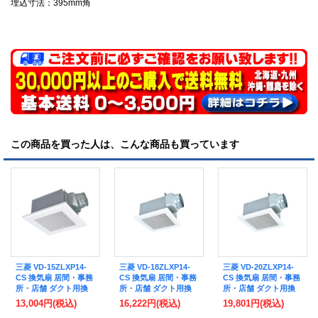
埋込寸法：395mm角
この商品を買った人は、こんな商品も買っています
三菱 VD-15ZLXP14-
三菱 VD-18ZLXP14-
三菱 VD-20ZLXP14-
CS 換気扇 居間・事務
CS 換気扇 居間・事務
CS 換気扇 居間・事務
所・店舗 ダクト用換
所・店舗 ダクト用換
所・店舗 ダクト用換
気扇 天井埋込形 24時
気扇 天井埋込形 24時
気扇 天井埋込形 24時
13,004円
(税込)
16,222円
(税込)
19,801円
(税込)
間換気 低騒音形 イン
間換気 低騒音形 イン
間換気 低騒音形 イン