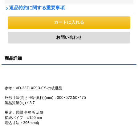
返品特約に関する重要事項
商品詳細
参考：VD-23ZLXP13-CS の後継品
外形寸法(高さ×幅×奥行)(mm)：300×572.50×475
製品質量(kg)：8.7
用途：居間 事務所 店舗
接続パイプ：φ150mm
埋込寸法：395mm角