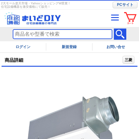
2大モール楽天市場・YahooショッピングW受賞！
PCサイト
住宅設備機器を激安価格にて販売！
ログイン
お問い合せ
商品詳細
三菱