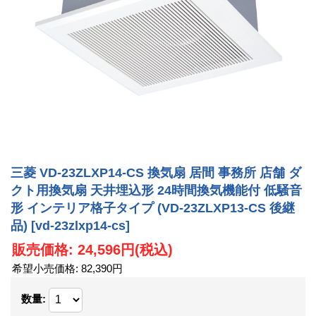
三菱 VD-23ZLXP14-CS 換気扇 居間 事務所 店舗 ダ
クト用換気扇 天井埋込形 24時間換気機能付 低騒音
形 インテリア格子タイプ (VD-23ZLXP13-CS 後継
品)
[vd-23zlxp14-cs]
販売価格
:
24,596円
(税込)
希望小売価格
:
82,390円
数量
: