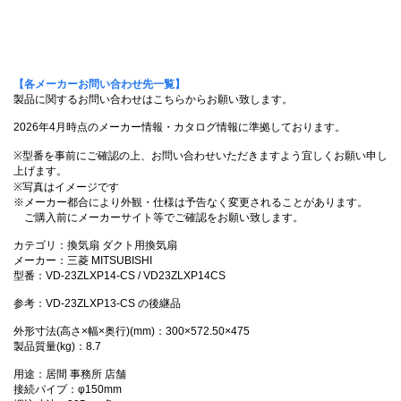
【各メーカーお問い合わせ先一覧】
製品に関するお問い合わせはこちらからお願い致します。
2026年4月時点のメーカー情報・カタログ情報に準拠しております。
※型番を事前にご確認の上、お問い合わせいただきますよう宜しくお願い申し
上げます。
※写真はイメージです
※メーカー都合により外観・仕様は予告なく変更されることがあります。
ご購入前にメーカーサイト等でご確認をお願い致します。
カテゴリ：換気扇 ダクト用換気扇
メーカー：三菱 MITSUBISHI
型番：VD-23ZLXP14-CS / VD23ZLXP14CS
参考：VD-23ZLXP13-CS の後継品
外形寸法(高さ×幅×奥行)(mm)：300×572.50×475
製品質量(kg)：8.7
用途：居間 事務所 店舗
接続パイプ：φ150mm