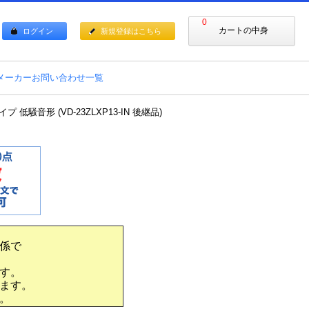
0
カートの中身
ログイン
新規登録はこちら
メーカーお問い合わせ一覧
低騒音形 (VD-23ZLXP13-IN 後継品)
係で
す。
ます。
。