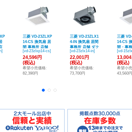
LXP
三菱 VD-23ZLXP
三菱 VD-23ZLX1
三菱 VD-
居
14-CS 換気扇 居
4-IN 換気扇 居間
14-CS
店
間 事務所 店舗
事務所 店舗 ダク
間・事
n
]
[
vd-23zlxp14-cs
]
[
vd-23zlx14-in
]
[
vd-15zl
換気
ダクト用換気扇
ト用換気扇 天井
舗 ダク
24,596円
22,001円
13,00
24
天井埋込形 24時
埋込形 24時間換
扇 天井埋
(税込)
(税込)
(税込)
付
間換気機能付 低
気機能付 グリル
時間換気
希望小売価格
:
希望小売価格
:
希望小
リル
騒音形 インテリ
別売タイプ 低騒
形 イン
82,390円
73,700円
43,560
大風
ア格子タイプ (V
音形 (VD-23ZLX
子 大風
18
D-23ZLXP13-CS
13-IN 後継品)
ホワイト 
後継
後継品)
ZLXP13
品)