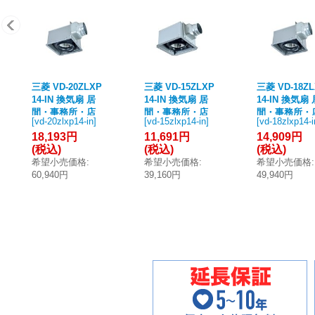
三菱 VD-20ZLXP
三菱 VD-15ZLXP
三菱 VD-18Z
14-IN 換気扇 居
14-IN 換気扇 居
14-IN 換気扇 
間・事務所・店
間・事務所・店
間・事務所・
[
vd-20zlxp14-in
]
[
vd-15zlxp14-in
]
[
vd-18zlxp14-i
舗 ダクト用換気
舗 ダクト用換気
舗 ダクト用
18,193円
11,691円
14,909円
扇 天井埋込形 24
扇 天井埋込形 24
扇 天井埋込形 
(税込)
(税込)
(税込)
時間換気機能付
時間換気機能付
時間換気機能
希望小売価格
:
希望小売価格
:
希望小売価格
:
低騒音形 グリル
低騒音形 グリル
低騒音形 グ
60,940円
39,160円
49,940円
別売タイプ 大風
別売タイプ 大風
別売タイプ 
量タイプ (VD-20
量タイプ (VD-15
量タイプ (VD-
ZLXP13-IN 後継
ZLXP13-IN 後継
ZLXP13-IN 
品)
品)
品)