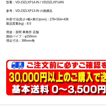
型番：VD-23ZLXP14-IN / VD23ZLXP14IN
参考：VD-23ZLXP13-IN の後継品
外形寸法(高さ×幅×奥行)(mm)：278×554×438
製品質量(kg)：8.0
用途：居間 事務所 店舗
接続パイプ：φ150mm
埋込寸法：395mm角