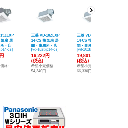
15ZLXP
三菱 VD-18ZLXP
三菱 VD-20ZLXP
三菱
 換気扇 居
14-CS 換気扇 居
14-CS 換気扇 居
4-
務所・店
間・事務所・店
間・事務所・店
間
xp14-cs
]
[
vd-18zlxp14-cs
]
[
vd-20zlxp14-cs
]
[
vd
ト用換気
舗 ダクト用換気
舗 ダクト用換気
舗
4円
16,222円
19,801円
14
込形 24
扇 天井埋込形 24
扇 天井埋込形 24
扇
(税込)
(税込)
(
 低騒音
時間換気 低騒音
時間換気 低騒音
時
売価格
:
希望小売価格
:
希望小売価格
:
希
テリア格
形 インテリア格
形 インテリア格
低
円
54,340円
66,330円
48
量 クール
子 大風量 クール
子 大風量 クール
別売
(VD-15
ホワイト (VD-18
ホワイト (VD-20
18
-CS 後継
ZLXP13-CS 後継
ZLXP13-CS 後継
品)
品)
品)