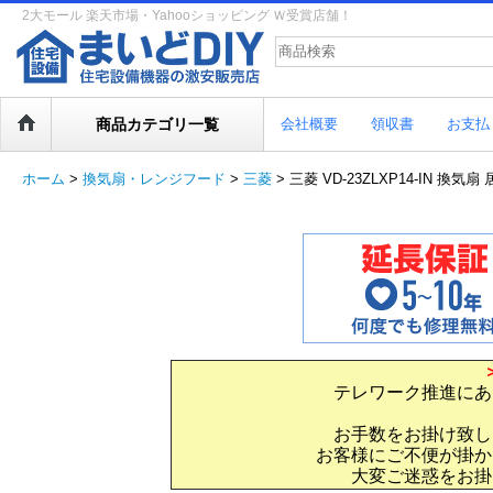
2大モール 楽天市場・Yahooショッピング Ｗ受賞店舗！
商品カテゴリ一覧
会社概要
領収書
お支払
ホーム
>
換気扇・レンジフード
>
三菱
>
三菱 VD-23ZLXP14-IN 換
テレワーク推進にあ
お手数をお掛け致し
お客様にご不便が掛か
大変ご迷惑をお掛