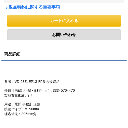
返品特約に関する重要事項
商品詳細
参考：VD-23ZLEP13-FPS の後継品
外形寸法(高さ×幅×奥行)(mm)：333×570×470
製品質量(kg)：9.7
用途：居間 事務所 店舗
接続パイプ：φ150mm
埋込寸法：395mm角