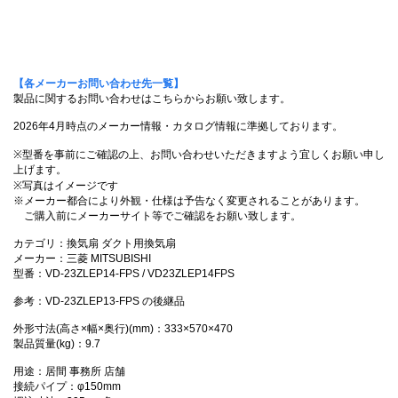
【各メーカーお問い合わせ先一覧】
製品に関するお問い合わせはこちらからお願い致します。
2026年4月時点のメーカー情報・カタログ情報に準拠しております。
※型番を事前にご確認の上、お問い合わせいただきますよう宜しくお願い申し
上げます。
※写真はイメージです
※メーカー都合により外観・仕様は予告なく変更されることがあります。
ご購入前にメーカーサイト等でご確認をお願い致します。
カテゴリ：換気扇 ダクト用換気扇
メーカー：三菱 MITSUBISHI
型番：VD-23ZLEP14-FPS / VD23ZLEP14FPS
参考：VD-23ZLEP13-FPS の後継品
外形寸法(高さ×幅×奥行)(mm)：333×570×470
製品質量(kg)：9.7
用途：居間 事務所 店舗
接続パイプ：φ150mm