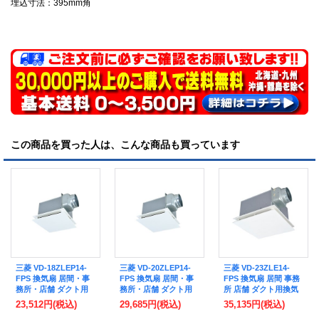
埋込寸法：395mm角
この商品を買った人は、こんな商品も買っています
三菱 VD-18ZLEP14-
三菱 VD-20ZLEP14-
三菱 VD-23ZLE14-
FPS 換気扇 居間・事
FPS 換気扇 居間・事
FPS 換気扇 居間 事務
務所・店舗 ダクト用
務所・店舗 ダクト用
所 店舗 ダクト用換気
換気扇 天井埋込形 24
換気扇 天井埋込形 24
扇 天井埋込形 24時間
23,512円
(税込)
29,685円
(税込)
35,135円
(税込)
時間換気 消音形 大風
時間換気 消音形 大風
換気機能付 消音形 フ