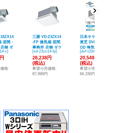
18ZX14
三菱 VD-23ZX14
日本キヤリア/旧
日
扇 居間・
-FP 換気扇 居間
東芝 DVF-T20RV
東芝
店舗 ダ
事務所 店舗 ダク
QD 換気扇 居
換
14-c
]
[
vd-23zx14-fp
]
[
dvf-t20rvqd
]
[
dv
気扇 天
ト用換気扇 天井
間・事務所・店
務
0円
26,238円
20,549円
13
 低騒音
埋込形 低騒音形
舗用 ダクト用換
ク
(税込)
(税込)
(
テリア格
フラットインテ
気扇 低騒音形 イ
騒
売価格
:
希望小売価格
:
希望小売価格
:
希
 クール
リアタイプ (VD-
ンテリア格子 居
ア
円
87,890円
66,330円
43
(VD-18
23ZX13-FP 後継
間・事務所・店
務
 後継品)
品)
舗用