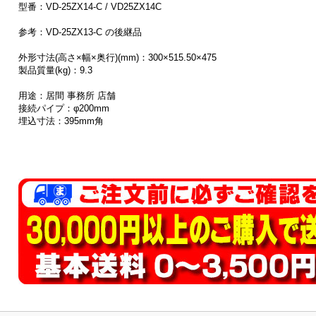
型番：VD-25ZX14-C / VD25ZX14C
参考：VD-25ZX13-C の後継品
外形寸法(高さ×幅×奥行)(mm)：300×515.50×475
製品質量(kg)：9.3
用途：居間 事務所 店舗
接続パイプ：φ200mm
埋込寸法：395mm角