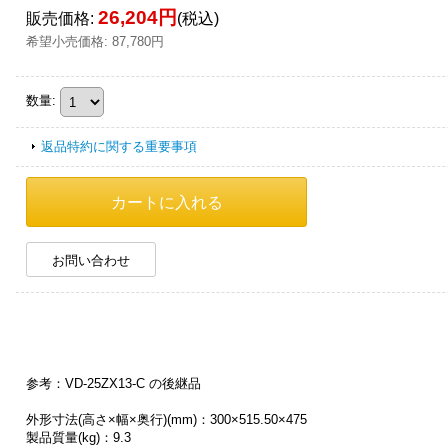
26,204円
販売価格
:
(税込)
希望小売価格
:
87,780円
数量
:
返品特約に関する重要事項
お問い合わせ
参考：VD-25ZX13-C の後継品
外形寸法(高さ×幅×奥行)(mm)：300×515.50×475
製品質量(kg)：9.3