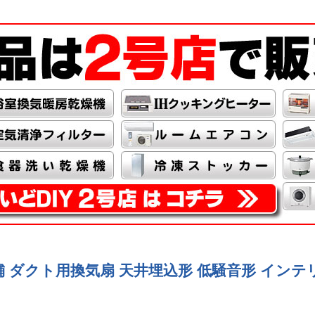
 店舗 ダクト用換気扇 天井埋込形 低騒音形 インテリア