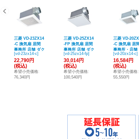
三菱 VD-23ZX14
三菱 VD-25ZX14
三菱 VD-20ZX
-C 換気扇 居間
-FP 換気扇 居間
-C 換気扇 居
事務所 店舗 ダク
事務所 店舗 ダク
事務所・店舗
[
vd-23zx14-c
]
[
vd-25zx14-fp
]
[
vd-20zx14-c
]
ト用換気扇 天井
ト用換気扇 天井
クト用換気扇
22,790円
30,014円
16,584円
埋込形 低騒音形
埋込形 低騒音形
井埋込形 低
(税込)
(税込)
(税込)
インテリア格子
フラットインテ
形 インテリ
希望小売価格
:
希望小売価格
:
希望小売価格
:
タイプ (VD-23ZX
リアタイプ (VD-
子タイプ ク
76,340円
100,540円
55,550円
13-C 後継品)
25ZX13-FP 後継
ホワイト (VD-
品)
ZX13-C 後継品