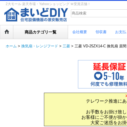
2大モール 楽天市場・Yahooショッピング Ｗ受賞店舗！
商品カテゴリ一覧
会社概要
領収書
お支払
ホーム
>
換気扇・レンジフード
>
三菱
>
三菱 VD-25ZX14-C 換気扇
テレワーク推進にあ
お手数をお掛け致し
お客様にご不便が掛か
大変ご迷惑をお掛