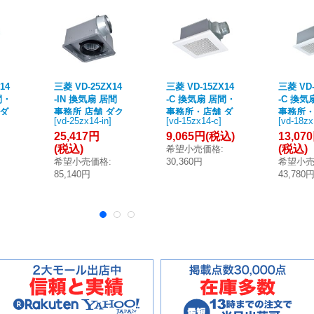
14
三菱 VD-25ZX14
三菱 VD-15ZX14
三菱 VD-
間・
-IN 換気扇 居間
-C 換気扇 居間・
-C 換気
 ダ
事務所 店舗 ダク
事務所・店舗 ダ
事務所・
[
vd-25zx14-in
]
[
vd-15zx14-c
]
[
vd-18zx
 天
ト用換気扇 天井
クト用換気扇 天
クト用換
25,417円
9,065円
(税込)
13,07
騒音
埋込形 グリル別
井埋込形 低騒音
井埋込形
(税込)
(税込)
希望小売価格
:
ア格
売タイプ 低騒音
形 インテリア格
形 イン
希望小売価格
:
30,360円
希望小
ール
形 (VD-25ZX13-I
子タイプ クール
子タイプ
85,140円
43,780
20
N 後継品)
ホワイト (VD-15
ホワイト 
)
ZX13-C 後継品)
ZX13-C