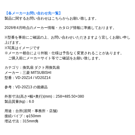
【各メーカーお問い合わせ先一覧】
製品に関するお問い合わせはこちらからお願い致します。
2026年4月時点のメーカー情報・カタログ情報に準拠しております。
※型番を事前にご確認の上、お問い合わせいただきますよう宜しくお願い申し
上げます。
※写真はイメージです
※メーカー都合により外観・仕様は予告なく変更されることがあります。
ご購入前にメーカーサイト等でご確認をお願い致します。
カテゴリ：換気扇 ダクト用換気扇
メーカー：三菱 MITSUBISHI
型番：VD-20Z14 / VD20Z14
参考：VD-20Z13 の後継品
外形寸法(高さ×幅×奥行)(mm)：258×485.50×380
製品質量(kg)：6.0
用途：台所(居間・事務所・店舗)
接続パイプ：φ150mm
埋込寸法：315mm角