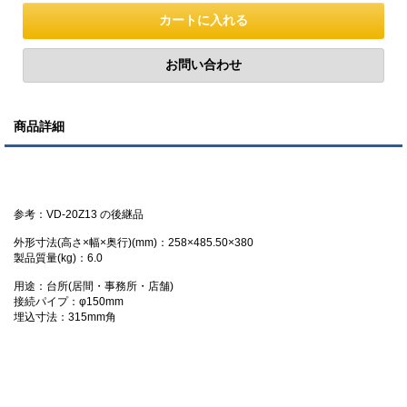
商品詳細
参考：VD-20Z13 の後継品
外形寸法(高さ×幅×奥行)(mm)：258×485.50×380
製品質量(kg)：6.0
用途：台所(居間・事務所・店舗)
接続パイプ：φ150mm
埋込寸法：315mm角