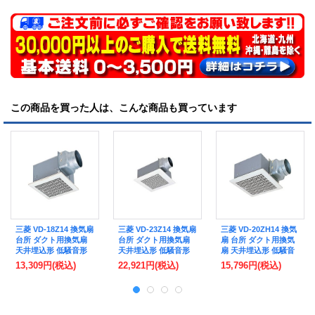
この商品を買った人は、こんな商品も買っています
三菱 VD-18Z14 換気扇
三菱 VD-23Z14 換気扇
三菱 VD-20ZH14 換気
台所 ダクト用換気扇
台所 ダクト用換気扇
扇 台所 ダクト用換気
天井埋込形 低騒音形
天井埋込形 低騒音形
扇 天井埋込形 低騒音
(VD-18Z13 後継品)
(VD-23Z13 後継品)
形 (VD-20ZH13 後継
13,309円
(税込)
22,921円
(税込)
15,796円
(税込)
品)