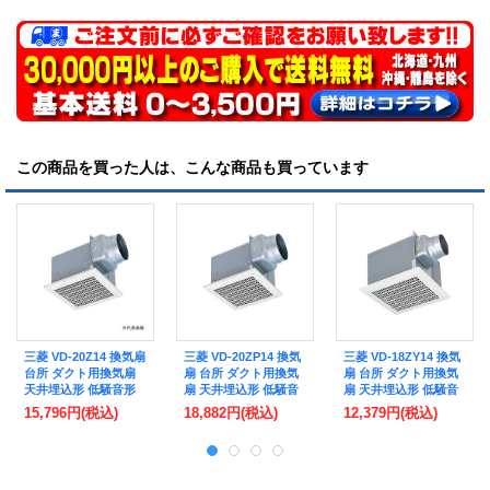
この商品を買った人は、こんな商品も買っています
三菱 VD-20Z14 換気扇
三菱 VD-20ZP14 換気
三菱 VD-18ZY14 換気
台所 ダクト用換気扇
扇 台所 ダクト用換気
扇 台所 ダクト用換気
天井埋込形 低騒音形
扇 天井埋込形 低騒音
扇 天井埋込形 低騒音
(VD-20Z13 後継品)
形 (VD-20ZP13 後継
形 (VD-18ZY13 後継
15,796円
(税込)
18,882円
(税込)
12,379円
(税込)
品)
品)