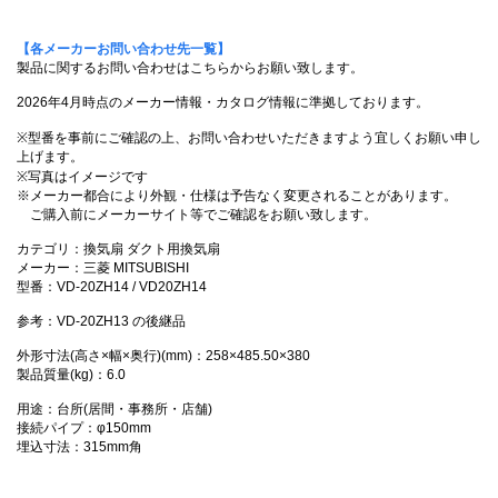
【各メーカーお問い合わせ先一覧】
製品に関するお問い合わせはこちらからお願い致します。
2026年4月時点のメーカー情報・カタログ情報に準拠しております。
※型番を事前にご確認の上、お問い合わせいただきますよう宜しくお願い申し
上げます。
※写真はイメージです
※メーカー都合により外観・仕様は予告なく変更されることがあります。
ご購入前にメーカーサイト等でご確認をお願い致します。
カテゴリ：換気扇 ダクト用換気扇
メーカー：三菱 MITSUBISHI
型番：VD-20ZH14 / VD20ZH14
参考：VD-20ZH13 の後継品
外形寸法(高さ×幅×奥行)(mm)：258×485.50×380
製品質量(kg)：6.0
用途：台所(居間・事務所・店舗)
接続パイプ：φ150mm
埋込寸法：315mm角