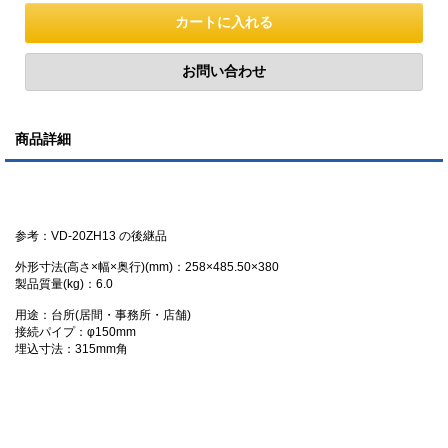
商品詳細
参考：VD-20ZH13 の後継品
外形寸法(高さ×幅×奥行)(mm)：258×485.50×380
製品質量(kg)：6.0
用途：台所(居間・事務所・店舗)
接続パイプ：φ150mm
埋込寸法：315mm角