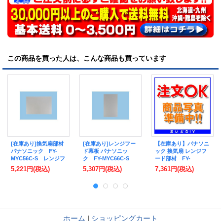
この商品を買った人は、こんな商品も買っています
[在庫あり]換気扇部材
[在庫あり]レンジフー
【在庫あり】パナソニ
パナソニック FY-
ド幕板 パナソニッ
ック 換気扇 レンジフ
MYC56C-S レンジフ
ク FY-MYC66C-S
ード部材 FY-
ード用横幕板 エコナ
レンジフード部材 横
MYCSL-S スライド
5,221円
(税込)
5,307円
(税込)
7,361円
(税込)
ビ搭載フラット形 レ
幕板 エコナビ・フラ
横幕板 [☆2]
ンジフード用 [☆2]
ット形用 [☆2]
ホーム
|
ショッピングカート