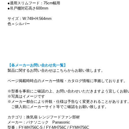
●適用スリムフード：75cm幅用
●吊戸棚対応高さ600mm
サイズ：W:749×H:564mm
色＝シルバー
【各メーカーお問い合わせ先一覧】
製品に関するお問い合わせはこちらからお願い致します。
ページ掲載時時点のメーカー情報・カタログ情報に準拠しております。
※型番を事前にご確認の上、お問い合わせいただきますよう宜しくお願
※写真はイメージです
※メーカー都合により外観・仕様は予告なく変更されることがあります
ご購入前にメーカーサイト等でご確認をお願い致します。
カテゴリ：換気扇 レンジフードファン部材
メーカー：パナソニック Panasonic
型番：FY-MH756C-S / FY-MH756C / FYMH756C