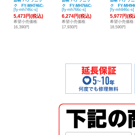
部材 パナソニッ
部材 パナソニッ
部材 パナソ
ク FY-MH746C-
ク FY-MH766C-
ク FY-MH94
[
fy-mh746c-s
]
[
fy-mh766c-s
]
[
fy-mh946c-s
]
S レンジフード
S レンジフード
S レンジフ
5,473円
(税込)
6,274円
(税込)
5,977円
(税
用幕板 前幕板 エ
用幕板 前幕板 エ
用幕板 前幕板
希望小売価格
:
希望小売価格
:
希望小売価格
:
コナビ搭載フラ
コナビ搭載フラ
コナビ搭載フ
16,390円
17,930円
18,590円
ット形 レンジフ
ット形 レンジフ
ット形 レン
ード用 75cm幅
ード用 75cm幅
ード用 90cm
用、吊戸高さ50c
用、吊戸高さ70c
用、吊戸高さ5
m [☆2]
m [☆2]
m [☆2]