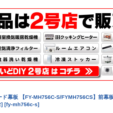
幕板 【FY-MH756C-S/FYMH756CS】
]
[
fy-mh756c-s
]