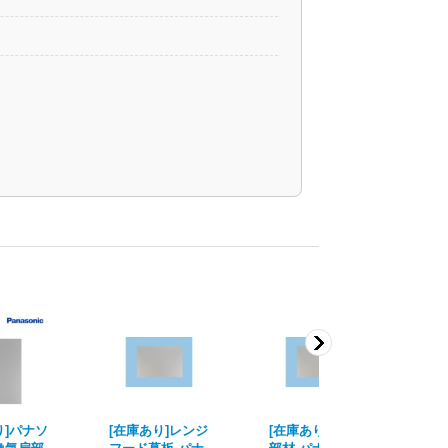
り]パナソ
[在庫あり]レンジ
[在庫あり]換気扇
[