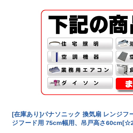
[在庫あり]パナソニック 換気扇 レンジフード
ジフード用 75cm幅用、吊戸高さ60cm[☆2