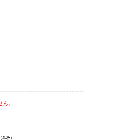
せん。
（幕板）