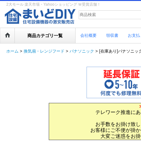
2大モール 楽天市場・Yahooショッピング Ｗ受賞店舗！
商品カテゴリ一覧
会社概要
領収書
お支払
ホーム
>
換気扇・レンジフード
>
パナソニック
>
[在庫あり]パナソニック
テレワーク推進にあ
お手数をお掛け致し
お客様にご不便が掛か
大変ご迷惑をお掛