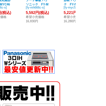
換気扇部
フード幕板 パナ
部材 パナソニッ
フ
MYC46
ソニック FY-M
ク FY-MYC56C
ソ
6c-s
]
[
fy-mh666c-s
]
[
fy-myc56c-s
]
[
fy
横幕板 エ
H666C-S レン
-S レンジフー
YC
円
(税込)
5,592円
(税込)
5,221円
(税込)
5,
搭載フラ
ジフード部材 前
ド用横幕板 エコ
ジ
売価格
:
希望小売価格
:
希望小売価格
:
希
レンジフ
幕板 エコナビ搭
ナビ搭載フラッ
幕
円
16,830円
16,280円
16
☆2]
載フラット形用
ト形 レンジフー
フ
60cm 吊戸高70c
ド用 [☆2]
2]
m [☆2]