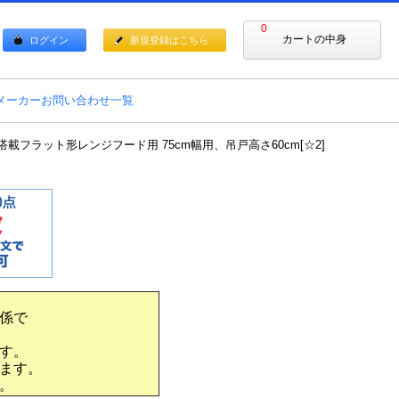
0
カートの中身
ログイン
新規登録はこちら
メーカーお問い合わせ一覧
ナビ搭載フラット形レンジフード用 75cm幅用、吊戸高さ60cm[☆2]
係で
す。
ます。
。