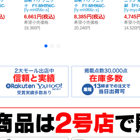
ニッ
部材 パナソニッ
部材 パナソニッ
ニック 
6C-
ク FY-MH956C-
ク FY-MH966C-
材 【FY-
[
fy-mh956c-s
]
[
fy-mh966c-s
]
[
fy-myc4
ード
S レンジフード
S レンジフード
C-S】 
込)
6,661円
(税込)
8,385円
(税込)
4,745
 エ
用幕板 前幕板 エ
用幕板 前幕板 エ
コナビ
希望小売価格
:
希望小売価格
:
希望小
ラ
コナビ搭載フラ
コナビ搭載フラ
ット形
19,360円
20,240円
14,520
ジフ
ット形 レンジフ
ット形 レンジフ
ード用 [
幅
ード用 90cm幅
ード用 90cm幅
0c
用、吊戸高さ60c
用、吊戸高さ70c
m [☆2]
m [☆2]