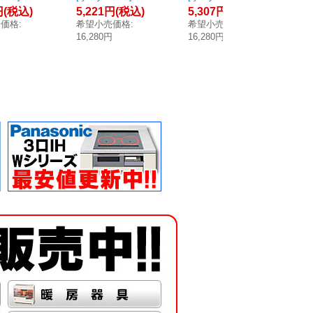
円
(税込)
5,221円
(税込)
5,307円
(税込)
4,
56CS】
ド用横幕板 エコ
ジフード部材 横
コ
売価格
:
希望小売価格
:
希望小売価格
:
希
エコナビ
ナビ搭載フラッ
幕板 エコナビ・
ッ
円
16,280円
16,280円
14
ラット形
ト形 レンジフー
フラット形用 [☆
ード
フード用
ド用 [☆2]
2]
幅用、吊戸
m[☆2]