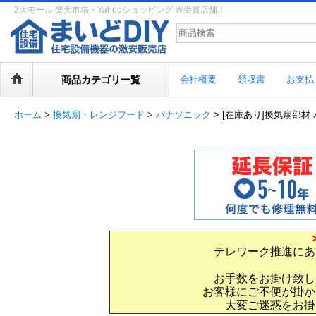
2大モール 楽天市場・Yahooショッピング Ｗ受賞店舗！
商品カテゴリ一覧
会社概要
領収書
お支払
ホーム
>
換気扇・レンジフード
>
パナソニック
>
[在庫あり]換気扇部材 
テレワーク推進にあ
お手数をお掛け致し
お客様にご不便が掛か
大変ご迷惑をお掛