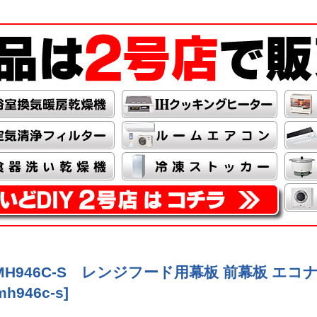
MH946C-S レンジフード用幕板 前幕板 エ
mh946c-s
]