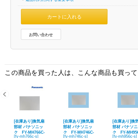
お問い合わせ
この商品を買った人は、こんな商品も買っ
[在庫あり]換気扇
[在庫あり]換気扇
[在庫あり]換
部材 パナソニッ
部材 パナソニッ
部材 パナソ
ク FY-MH766C-
ク FY-MH746C-
ク FY-MH95
[
fy-mh766c-s
]
[
fy-mh746c-s
]
[
fy-mh956c-s
]
S レンジフード
S レンジフード
S レンジフ