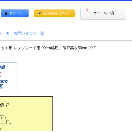
0
カートの中身
ログイン
新規登録はこちら
メーカーお問い合わせ一覧
ト形 レンジフード用 90cm幅用、吊戸高さ50cm [☆2]
係で
す。
ます。
。