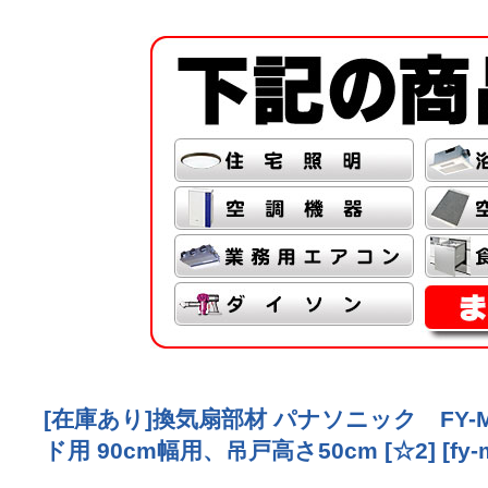
[在庫あり]換気扇部材 パナソニック FY-
ド用 90cm幅用、吊戸高さ50cm [☆2]
[
fy-