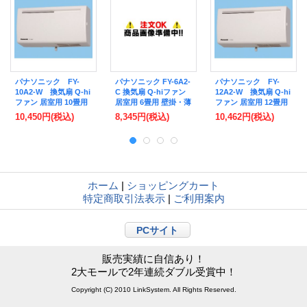
パナソニック FY-
パナソニック FY-6A2-
パナソニック FY-
10A2-W 換気扇 Q-hi
C 換気扇 Q-hiファン
12A2-W 換気扇 Q-hi
ファン 居室用 10畳用
居室用 6畳用 壁掛・薄
ファン 居室用 12畳用
壁掛・薄形 温暖地.準
形 温暖地.準寒冷地仕
壁掛・薄形 温暖地.準
10,450円
(税込)
8,345円
(税込)
10,462円
(税込)
寒冷地仕様（標準形）
様（標準形）
寒冷地仕様（標準形）
[♭◇]
[♭◇]
ホーム
|
ショッピングカート
特定商取引法表示
|
ご利用案内
PCサイト
販売実績に自信あり！
2大モールで2年連続ダブル受賞中！
Copyright (C) 2010 LinkSystem. All Rights Reserved.