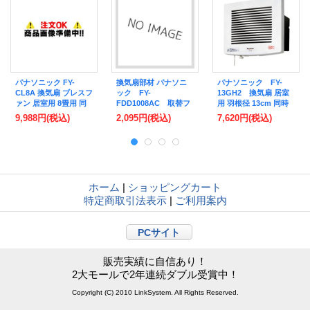
パナソニック FY-
換気扇部材 パナソニ
パナソニック FY-
CL8A 換気扇 ブレスフ
ック FY-
13GH2 換気扇 居室
ァン 居室用 8畳用 同
FDD1008AC 取替フ
用 羽根径 13cm 同時
時給排形換気扇 微小
ィルター ブレスファ
給排型 [♭◇]
9,988円
(税込)
2,095円
(税込)
7,620円
(税込)
粒子用フィルター搭載
ン 交換用 微小粒子用
壁掛薄形 エアテクト
フィルター ブレスフ
シリーズ ホワイト
ァン用 [◇]
ホーム
|
ショッピングカート
特定商取引法表示
|
ご利用案内
PCサイト
販売実績に自信あり！
2大モールで2年連続ダブル受賞中！
Copyright (C) 2010 LinkSystem. All Rights Reserved.