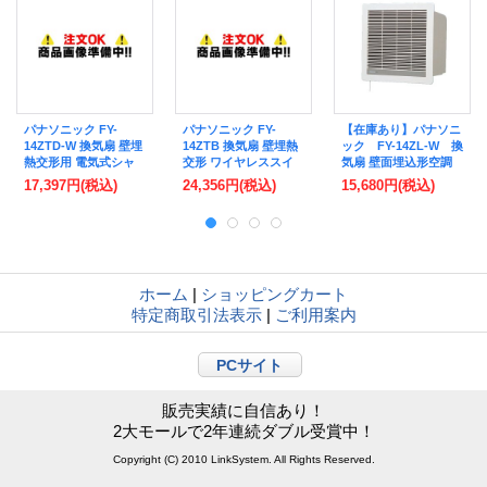
パナソニック FY-
パナソニック FY-
【在庫あり】パナソニ
14ZTD-W 換気扇 壁埋
14ZTB 換気扇 壁埋熱
ック FY-14ZL-W 換
熱交形用 電気式シャ
交形 ワイヤレススイ
気扇 壁面埋込形空調
ッター 気調・熱交換
ッチ形 電気式シャッ
換気扇 壁埋熱交形 連
17,397円
(税込)
24,356円
(税込)
15,680円
(税込)
形換気扇 温暖地・準
タート 温暖地・準寒
動式シャッター 温暖
寒冷地
冷地用
地・準寒冷地用
[♭☆2]
ホーム
|
ショッピングカート
特定商取引法表示
|
ご利用案内
PCサイト
販売実績に自信あり！
2大モールで2年連続ダブル受賞中！
Copyright (C) 2010 LinkSystem. All Rights Reserved.